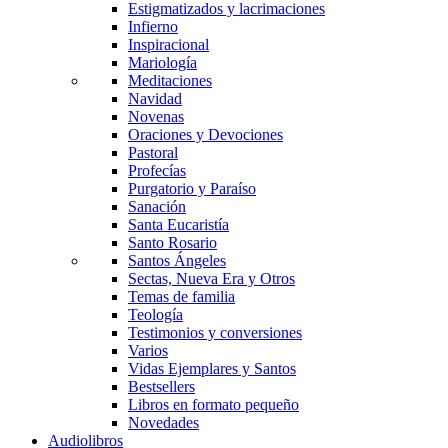
Estigmatizados y lacrimaciones
Infierno
Inspiracional
Mariología
Meditaciones
Navidad
Novenas
Oraciones y Devociones
Pastoral
Profecías
Purgatorio y Paraíso
Sanación
Santa Eucaristía
Santo Rosario
Santos Ángeles
Sectas, Nueva Era y Otros
Temas de familia
Teología
Testimonios y conversiones
Varios
Vidas Ejemplares y Santos
Bestsellers
Libros en formato pequeño
Novedades
Audiolibros