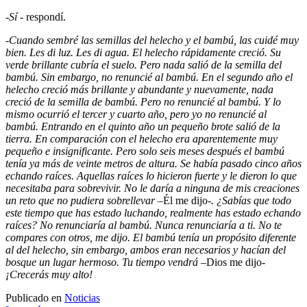
-
Sí
- respondí.
-
Cuando sembré las semillas del helecho y el bambú, las cuidé muy
bien. Les di luz. Les di agua. El helecho rápidamente creció. Su
verde brillante cubría el suelo. Pero nada salió de la semilla del
bambú. Sin embargo, no renuncié al bambú. En el segundo año el
helecho creció más brillante y abundante y nuevamente, nada
creció de la semilla de bambú. Pero no renuncié al bambú. Y lo
mismo ocurrió el tercer y cuarto año, pero yo no renuncié al
bambú. Entrando en el quinto año un pequeño brote salió de la
tierra. En comparación con el helecho era aparentemente muy
pequeño e insignificante. Pero solo seis meses después el bambú
tenía ya más de veinte metros de altura. Se había pasado cinco años
echando raíces. Aquellas raíces lo hicieron fuerte y le dieron lo que
necesitaba para sobrevivir. No le daría a ninguna de mis creaciones
un reto que no pudiera sobrellevar –
Él me dijo
-. ¿Sabías que todo
este tiempo que has estado luchando, realmente has estado echando
raíces? No renunciaría al bambú. Nunca renunciaría a ti. No te
compares con otros, me dijo. El bambú tenía un propósito diferente
al del helecho, sin embargo, ambos eran necesarios y hacían del
bosque un lugar hermoso. Tu tiempo vendrá
–Dios me dijo-
¡Crecerás muy alto!
Publicado en
Noticias