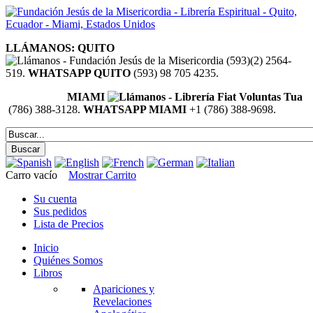
LLÁMANOS: QUITO
(593)(2) 2564-
519.
WHATSAPP QUITO
(593) 98 705 4235.
MIAMI
(786) 388-3128.
WHATSAPP MIAMI
+1 (786) 388-9698.
Carro vacío
Mostrar Carrito
Su cuenta
Sus pedidos
Lista de Precios
Inicio
Quiénes Somos
Libros
Apariciones y
Revelaciones