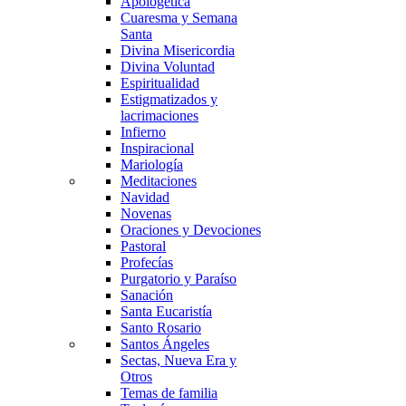
Apologética
Cuaresma y Semana
Santa
Divina Misericordia
Divina Voluntad
Espiritualidad
Estigmatizados y
lacrimaciones
Infierno
Inspiracional
Mariología
Meditaciones
Navidad
Novenas
Oraciones y Devociones
Pastoral
Profecías
Purgatorio y Paraíso
Sanación
Santa Eucaristía
Santo Rosario
Santos Ángeles
Sectas, Nueva Era y
Otros
Temas de familia