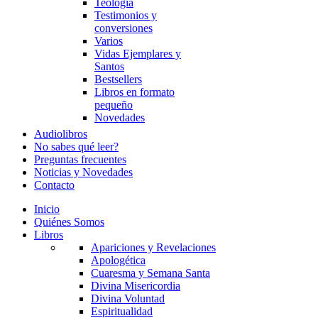
Teología
Testimonios y
conversiones
Varios
Vidas Ejemplares y
Santos
Bestsellers
Libros en formato
pequeño
Novedades
Audiolibros
No sabes qué leer?
Preguntas frecuentes
Noticias y Novedades
Contacto
Inicio
Quiénes Somos
Libros
Apariciones y Revelaciones
Apologética
Cuaresma y Semana Santa
Divina Misericordia
Divina Voluntad
Espiritualidad