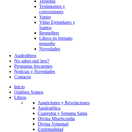
Teología
Testimonios y
conversiones
Varios
Vidas Ejemplares y
Santos
Bestsellers
Libros en formato
pequeño
Novedades
Audiolibros
No sabes qué leer?
Preguntas frecuentes
Noticias y Novedades
Contacto
Inicio
Quiénes Somos
Libros
Apariciones y Revelaciones
Apologética
Cuaresma y Semana Santa
Divina Misericordia
Divina Voluntad
Espiritualidad