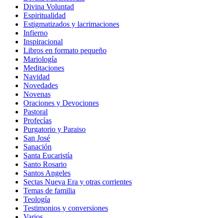
Divina Voluntad
Espiritualidad
Estigmatizados y lacrimaciones
Infierno
Inspiracional
Libros en formato pequeño
Mariología
Meditaciones
Navidad
Novedades
Novenas
Oraciones y Devociones
Pastoral
Profecías
Purgatorio y Paraiso
San José
Sanación
Santa Eucaristía
Santo Rosario
Santos Angeles
Sectas Nueva Era y otras corrientes
Temas de familia
Teología
Testimonios y conversiones
Varios