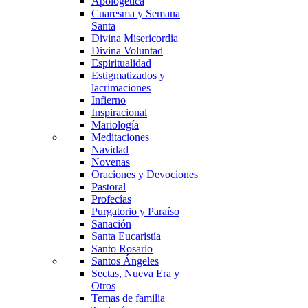
Apologética
Cuaresma y Semana
Santa
Divina Misericordia
Divina Voluntad
Espiritualidad
Estigmatizados y
lacrimaciones
Infierno
Inspiracional
Mariología
Meditaciones
Navidad
Novenas
Oraciones y Devociones
Pastoral
Profecías
Purgatorio y Paraíso
Sanación
Santa Eucaristía
Santo Rosario
Santos Ángeles
Sectas, Nueva Era y
Otros
Temas de familia