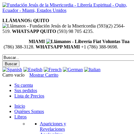
LLÁMANOS: QUITO
(593)(2) 2564-
519.
WHATSAPP QUITO
(593) 98 705 4235.
MIAMI
(786) 388-3128.
WHATSAPP MIAMI
+1 (786) 388-9698.
Carro vacío
Mostrar Carrito
Su cuenta
Sus pedidos
Lista de Precios
Inicio
Quiénes Somos
Libros
Apariciones y
Revelaciones