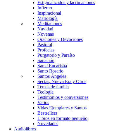
Estigmatizados y lacrimaciones
Infierno
Inspiracional
Mariología
Meditaciones
Navidad
Novenas
Oraciones y Devociones
Pastoral
Profecías
Purgatorio y Paraíso
Sanación
Santa Eucaristía
Santo Rosario
Santos Ángeles
Sectas, Nueva Era y Otros
Temas de familia
Teología
Testimonios y conversiones
Varios
Vidas Ejemplares y Santos
Bestsellers
Libros en formato pequeño
Novedades
Audiolibros