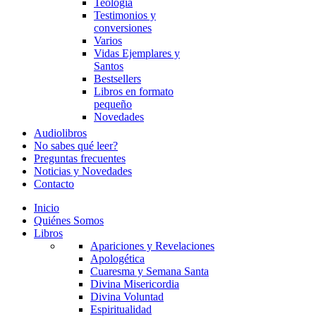
Teología
Testimonios y
conversiones
Varios
Vidas Ejemplares y
Santos
Bestsellers
Libros en formato
pequeño
Novedades
Audiolibros
No sabes qué leer?
Preguntas frecuentes
Noticias y Novedades
Contacto
Inicio
Quiénes Somos
Libros
Apariciones y Revelaciones
Apologética
Cuaresma y Semana Santa
Divina Misericordia
Divina Voluntad
Espiritualidad