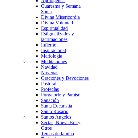
Apologética
Cuaresma y Semana
Santa
Divina Misericordia
Divina Voluntad
Espiritualidad
Estigmatizados y
lacrimaciones
Infierno
Inspiracional
Mariología
Meditaciones
Navidad
Novenas
Oraciones y Devociones
Pastoral
Profecías
Purgatorio y Paraíso
Sanación
Santa Eucaristía
Santo Rosario
Santos Ángeles
Sectas, Nueva Era y
Otros
Temas de familia