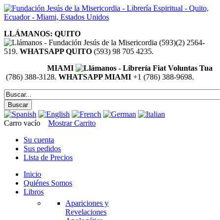
LLÁMANOS: QUITO
(593)(2) 2564-
519.
WHATSAPP QUITO
(593) 98 705 4235.
MIAMI
(786) 388-3128.
WHATSAPP MIAMI
+1 (786) 388-9698.
Carro vacío
Mostrar Carrito
Su cuenta
Sus pedidos
Lista de Precios
Inicio
Quiénes Somos
Libros
Apariciones y
Revelaciones