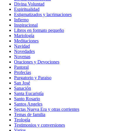
Divina Voluntad
Espiritualidad
Estigmatizados y lacrimaciones
Infierno
Inspiracional
Libros en formato pequeño
Mariología
Meditaciones
Navidad
Novedades
Novenas
Oraciones y Devociones
Pastoral
Profecías
Purgatorio y Paraiso
San José
Sanación
Santa Eucaristía
Santo Rosario
Santos Angeles
Sectas Nueva Era y otras corrientes
Temas de familia
Teología
Testimonios y conversiones
Varios