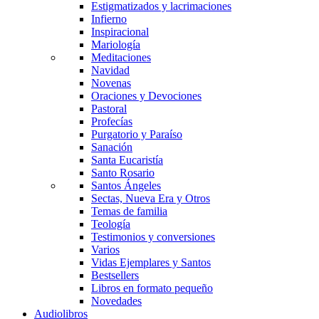
Estigmatizados y lacrimaciones
Infierno
Inspiracional
Mariología
Meditaciones
Navidad
Novenas
Oraciones y Devociones
Pastoral
Profecías
Purgatorio y Paraíso
Sanación
Santa Eucaristía
Santo Rosario
Santos Ángeles
Sectas, Nueva Era y Otros
Temas de familia
Teología
Testimonios y conversiones
Varios
Vidas Ejemplares y Santos
Bestsellers
Libros en formato pequeño
Novedades
Audiolibros