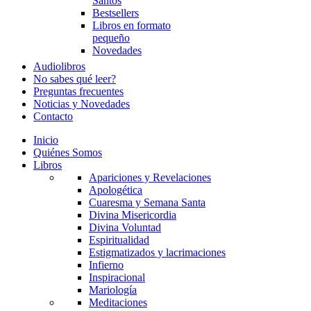
Santos
Bestsellers
Libros en formato
pequeño
Novedades
Audiolibros
No sabes qué leer?
Preguntas frecuentes
Noticias y Novedades
Contacto
Inicio
Quiénes Somos
Libros
Apariciones y Revelaciones
Apologética
Cuaresma y Semana Santa
Divina Misericordia
Divina Voluntad
Espiritualidad
Estigmatizados y lacrimaciones
Infierno
Inspiracional
Mariología
Meditaciones