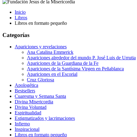
Inicio
Libros
Libros en formato pequeño
Categorías
Apariciones y revelaciones
Ana Catalina Emmerick
Apariciones alrededor del mundo P. José Luis de Urrutia
Apariciones de la Guardiana de la Fe
Apariciones de la Santísima Virgen en Peñablanca
Apariciones en el Escorial
Cruz Gloriosa
Apologética
Bestsellers
Cuaresma y Semana Santa
Divina Misericordia
Divina Voluntad
Espiritualidad
Estigmatizados y lacrimaciones
Infierno
Inspiracional
Libros en formato pequeño