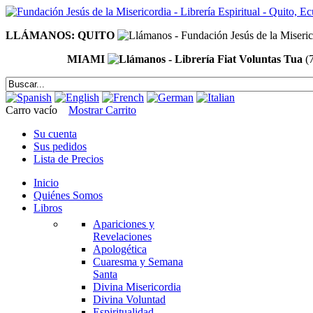
LLÁMANOS: QUITO
MIAMI
(
Carro vacío
Mostrar Carrito
Su cuenta
Sus pedidos
Lista de Precios
Inicio
Quiénes Somos
Libros
Apariciones y
Revelaciones
Apologética
Cuaresma y Semana
Santa
Divina Misericordia
Divina Voluntad
Espiritualidad