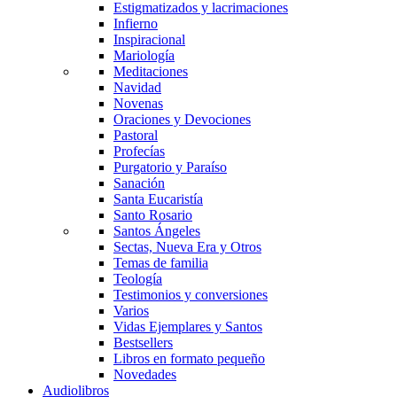
Estigmatizados y lacrimaciones
Infierno
Inspiracional
Mariología
Meditaciones
Navidad
Novenas
Oraciones y Devociones
Pastoral
Profecías
Purgatorio y Paraíso
Sanación
Santa Eucaristía
Santo Rosario
Santos Ángeles
Sectas, Nueva Era y Otros
Temas de familia
Teología
Testimonios y conversiones
Varios
Vidas Ejemplares y Santos
Bestsellers
Libros en formato pequeño
Novedades
Audiolibros