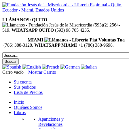
LLÁMANOS: QUITO
(593)(2) 2564-
519.
WHATSAPP QUITO
(593) 98 705 4235.
MIAMI
(786) 388-3128.
WHATSAPP MIAMI
+1 (786) 388-9698.
Carro vacío
Mostrar Carrito
Su cuenta
Sus pedidos
Lista de Precios
Inicio
Quiénes Somos
Libros
Apariciones y
Revelaciones