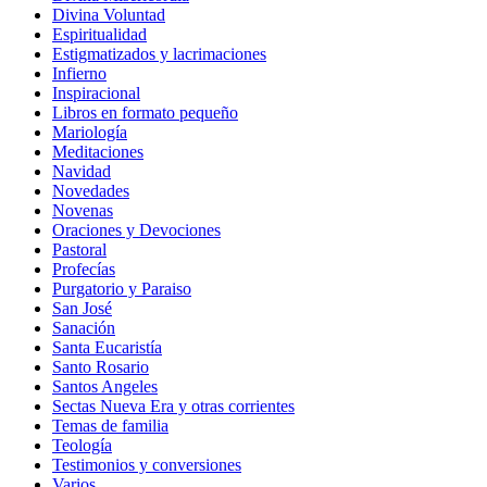
Divina Voluntad
Espiritualidad
Estigmatizados y lacrimaciones
Infierno
Inspiracional
Libros en formato pequeño
Mariología
Meditaciones
Navidad
Novedades
Novenas
Oraciones y Devociones
Pastoral
Profecías
Purgatorio y Paraiso
San José
Sanación
Santa Eucaristía
Santo Rosario
Santos Angeles
Sectas Nueva Era y otras corrientes
Temas de familia
Teología
Testimonios y conversiones
Varios