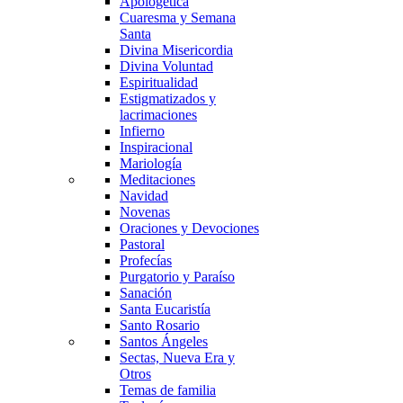
Apologética
Cuaresma y Semana
Santa
Divina Misericordia
Divina Voluntad
Espiritualidad
Estigmatizados y
lacrimaciones
Infierno
Inspiracional
Mariología
Meditaciones
Navidad
Novenas
Oraciones y Devociones
Pastoral
Profecías
Purgatorio y Paraíso
Sanación
Santa Eucaristía
Santo Rosario
Santos Ángeles
Sectas, Nueva Era y
Otros
Temas de familia