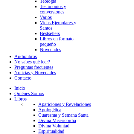
Teología
Testimonios y
conversiones
Varios
Vidas Ejemplares y
Santos
Bestsellers
Libros en formato
pequeño
Novedades
Audiolibros
No sabes qué leer?
Preguntas frecuentes
Noticias y Novedades
Contacto
Inicio
Quiénes Somos
Libros
Apariciones y Revelaciones
Apologética
Cuaresma y Semana Santa
Divina Misericordia
Divina Voluntad
Espiritualidad