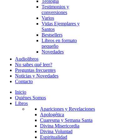
Teología
Testimonios y
conversiones
Varios
Vidas Ejemplares y
Santos
Bestsellers
Libros en formato
pequeño
Novedades
Audiolibros
No sabes qué leer?
Preguntas frecuentes
Noticias y Novedades
Contacto
Inicio
Quiénes Somos
Libros
Apariciones y Revelaciones
Apologética
Cuaresma y Semana Santa
Divina Misericordia
Divina Voluntad
Espiritualidad