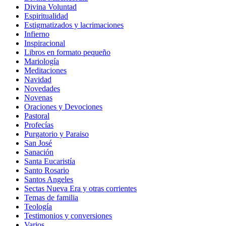
Divina Voluntad
Espiritualidad
Estigmatizados y lacrimaciones
Infierno
Inspiracional
Libros en formato pequeño
Mariología
Meditaciones
Navidad
Novedades
Novenas
Oraciones y Devociones
Pastoral
Profecías
Purgatorio y Paraiso
San José
Sanación
Santa Eucaristía
Santo Rosario
Santos Angeles
Sectas Nueva Era y otras corrientes
Temas de familia
Teología
Testimonios y conversiones
Varios