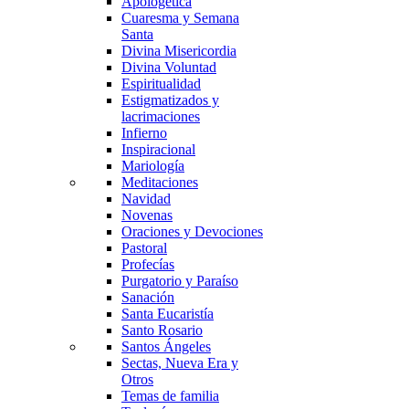
Apologética
Cuaresma y Semana
Santa
Divina Misericordia
Divina Voluntad
Espiritualidad
Estigmatizados y
lacrimaciones
Infierno
Inspiracional
Mariología
Meditaciones
Navidad
Novenas
Oraciones y Devociones
Pastoral
Profecías
Purgatorio y Paraíso
Sanación
Santa Eucaristía
Santo Rosario
Santos Ángeles
Sectas, Nueva Era y
Otros
Temas de familia