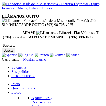
LLÁMANOS: QUITO
(593)(2) 2564-
519.
WHATSAPP QUITO
(593) 98 705 4235.
MIAMI
(786) 388-3128.
WHATSAPP MIAMI
+1 (786) 388-9698.
Carro vacío
Mostrar Carrito
Su cuenta
Sus pedidos
Lista de Precios
Inicio
Quiénes Somos
Libros
Apariciones y
Revelaciones