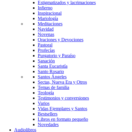
Estigmatizados y lacrimaciones
Infierno
Inspiracional
Mariología
Meditaciones
Navidad
Novenas
Oraciones y Devociones
Pastoral
Profecías
Purgatorio y Paraíso
Sanación
Santa Eucaristía
Santo Rosario
Santos Ángeles
Sectas, Nueva Era y Otros
Temas de familia
Teología
Testimonios y conversiones
Varios
Vidas Ejemplares y Santos
Bestsellers
Libros en formato pequeño
Novedades
Audiolibros