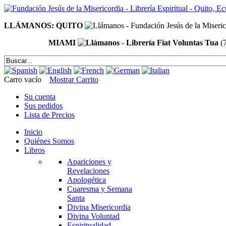
LLÁMANOS: QUITO
MIAMI
(
Carro vacío
Mostrar Carrito
Su cuenta
Sus pedidos
Lista de Precios
Inicio
Quiénes Somos
Libros
Apariciones y
Revelaciones
Apologética
Cuaresma y Semana
Santa
Divina Misericordia
Divina Voluntad
Espiritualidad