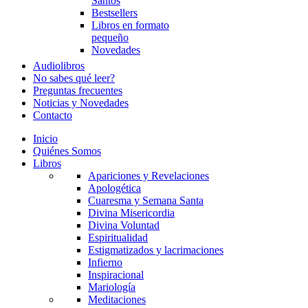
Santos
Bestsellers
Libros en formato
pequeño
Novedades
Audiolibros
No sabes qué leer?
Preguntas frecuentes
Noticias y Novedades
Contacto
Inicio
Quiénes Somos
Libros
Apariciones y Revelaciones
Apologética
Cuaresma y Semana Santa
Divina Misericordia
Divina Voluntad
Espiritualidad
Estigmatizados y lacrimaciones
Infierno
Inspiracional
Mariología
Meditaciones