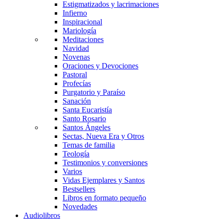
Estigmatizados y lacrimaciones
Infierno
Inspiracional
Mariología
Meditaciones
Navidad
Novenas
Oraciones y Devociones
Pastoral
Profecías
Purgatorio y Paraíso
Sanación
Santa Eucaristía
Santo Rosario
Santos Ángeles
Sectas, Nueva Era y Otros
Temas de familia
Teología
Testimonios y conversiones
Varios
Vidas Ejemplares y Santos
Bestsellers
Libros en formato pequeño
Novedades
Audiolibros