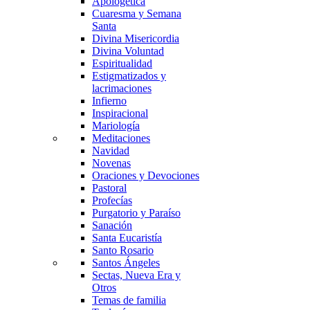
Apologética
Cuaresma y Semana
Santa
Divina Misericordia
Divina Voluntad
Espiritualidad
Estigmatizados y
lacrimaciones
Infierno
Inspiracional
Mariología
Meditaciones
Navidad
Novenas
Oraciones y Devociones
Pastoral
Profecías
Purgatorio y Paraíso
Sanación
Santa Eucaristía
Santo Rosario
Santos Ángeles
Sectas, Nueva Era y
Otros
Temas de familia