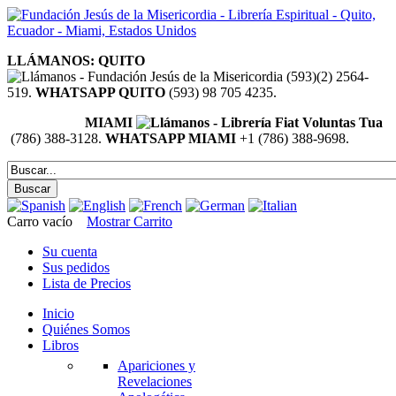
LLÁMANOS: QUITO
(593)(2) 2564-
519.
WHATSAPP QUITO
(593) 98 705 4235.
MIAMI
(786) 388-3128.
WHATSAPP MIAMI
+1 (786) 388-9698.
Carro vacío
Mostrar Carrito
Su cuenta
Sus pedidos
Lista de Precios
Inicio
Quiénes Somos
Libros
Apariciones y
Revelaciones