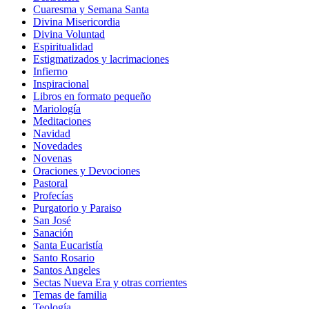
Cuaresma y Semana Santa
Divina Misericordia
Divina Voluntad
Espiritualidad
Estigmatizados y lacrimaciones
Infierno
Inspiracional
Libros en formato pequeño
Mariología
Meditaciones
Navidad
Novedades
Novenas
Oraciones y Devociones
Pastoral
Profecías
Purgatorio y Paraiso
San José
Sanación
Santa Eucaristía
Santo Rosario
Santos Angeles
Sectas Nueva Era y otras corrientes
Temas de familia
Teología