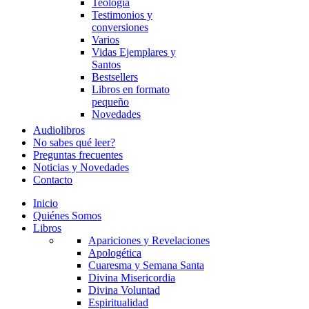
Teología
Testimonios y
conversiones
Varios
Vidas Ejemplares y
Santos
Bestsellers
Libros en formato
pequeño
Novedades
Audiolibros
No sabes qué leer?
Preguntas frecuentes
Noticias y Novedades
Contacto
Inicio
Quiénes Somos
Libros
Apariciones y Revelaciones
Apologética
Cuaresma y Semana Santa
Divina Misericordia
Divina Voluntad
Espiritualidad