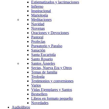
Estigmatizados y lacrimaciones
Infierno
Inspiracional
Mariología
Meditaciones
Navidad
Novenas
Oraciones y Devociones
Pastoral
Profecías
Purgatorio y Paraíso
Sanación
Santa Eucaristía
Santo Rosario
Santos Ángeles
Sectas, Nueva Era y Otros
Temas de familia
Teología
Testimonios y conversiones
Varios
Vidas Ejemplares y Santos
Bestsellers
Libros en formato pequeño
Novedades
Audiolibros