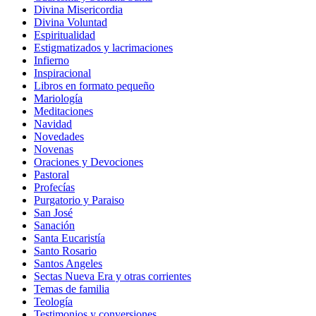
Divina Misericordia
Divina Voluntad
Espiritualidad
Estigmatizados y lacrimaciones
Infierno
Inspiracional
Libros en formato pequeño
Mariología
Meditaciones
Navidad
Novedades
Novenas
Oraciones y Devociones
Pastoral
Profecías
Purgatorio y Paraiso
San José
Sanación
Santa Eucaristía
Santo Rosario
Santos Angeles
Sectas Nueva Era y otras corrientes
Temas de familia
Teología
Testimonios y conversiones