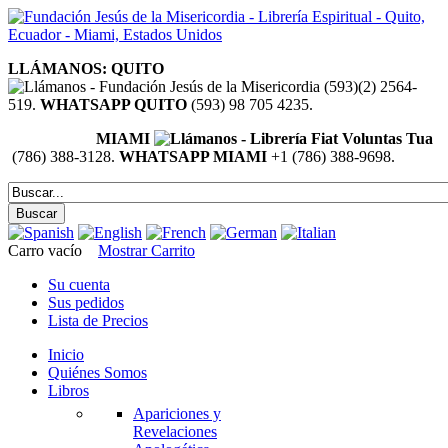
LLÁMANOS: QUITO
(593)(2) 2564-
519.
WHATSAPP QUITO
(593) 98 705 4235.
MIAMI
(786) 388-3128.
WHATSAPP MIAMI
+1 (786) 388-9698.
Carro vacío
Mostrar Carrito
Su cuenta
Sus pedidos
Lista de Precios
Inicio
Quiénes Somos
Libros
Apariciones y
Revelaciones