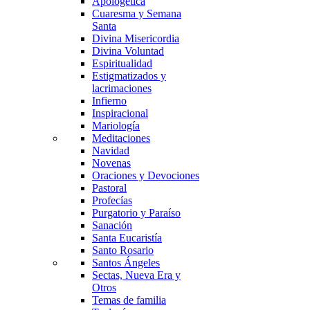
Apologética
Cuaresma y Semana
Santa
Divina Misericordia
Divina Voluntad
Espiritualidad
Estigmatizados y
lacrimaciones
Infierno
Inspiracional
Mariología
Meditaciones
Navidad
Novenas
Oraciones y Devociones
Pastoral
Profecías
Purgatorio y Paraíso
Sanación
Santa Eucaristía
Santo Rosario
Santos Ángeles
Sectas, Nueva Era y
Otros
Temas de familia