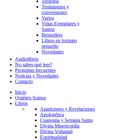
Teología
Testimonios y
conversiones
Varios
Vidas Ejemplares y
Santos
Bestsellers
Libros en formato
pequeño
Novedades
Audiolibros
No sabes qué leer?
Preguntas frecuentes
Noticias y Novedades
Contacto
Inicio
Quiénes Somos
Libros
Apariciones y Revelaciones
Apologética
Cuaresma y Semana Santa
Divina Misericordia
Divina Voluntad
Espiritualidad