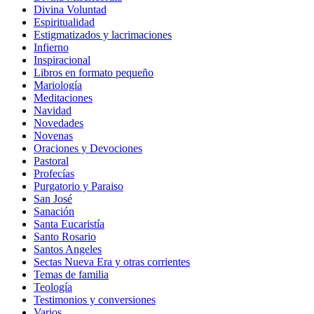
Divina Voluntad
Espiritualidad
Estigmatizados y lacrimaciones
Infierno
Inspiracional
Libros en formato pequeño
Mariología
Meditaciones
Navidad
Novedades
Novenas
Oraciones y Devociones
Pastoral
Profecías
Purgatorio y Paraiso
San José
Sanación
Santa Eucaristía
Santo Rosario
Santos Angeles
Sectas Nueva Era y otras corrientes
Temas de familia
Teología
Testimonios y conversiones
Varios