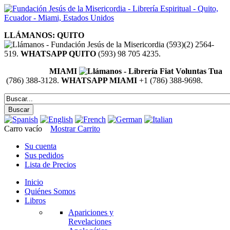
LLÁMANOS: QUITO
(593)(2) 2564-
519.
WHATSAPP QUITO
(593) 98 705 4235.
MIAMI
(786) 388-3128.
WHATSAPP MIAMI
+1 (786) 388-9698.
Carro vacío
Mostrar Carrito
Su cuenta
Sus pedidos
Lista de Precios
Inicio
Quiénes Somos
Libros
Apariciones y
Revelaciones