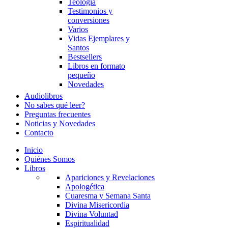
Teología
Testimonios y
conversiones
Varios
Vidas Ejemplares y
Santos
Bestsellers
Libros en formato
pequeño
Novedades
Audiolibros
No sabes qué leer?
Preguntas frecuentes
Noticias y Novedades
Contacto
Inicio
Quiénes Somos
Libros
Apariciones y Revelaciones
Apologética
Cuaresma y Semana Santa
Divina Misericordia
Divina Voluntad
Espiritualidad