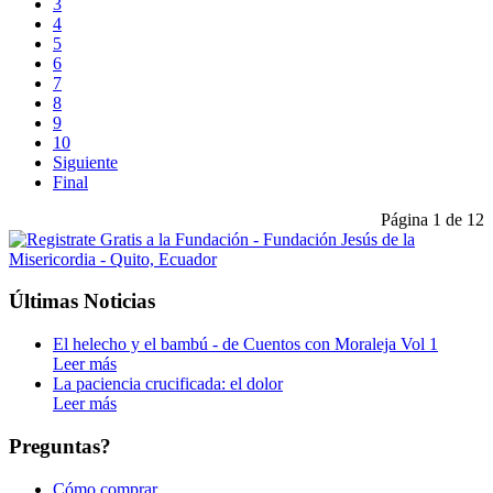
3
4
5
6
7
8
9
10
Siguiente
Final
Página 1 de 12
Últimas Noticias
El helecho y el bambú - de Cuentos con Moraleja Vol 1
Leer más
La paciencia crucificada: el dolor
Leer más
Preguntas?
Cómo comprar