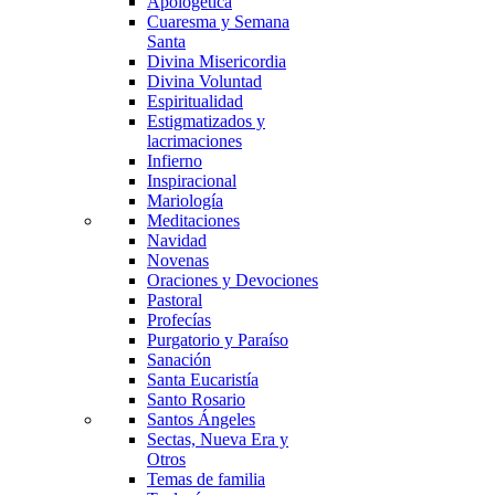
Apologética
Cuaresma y Semana
Santa
Divina Misericordia
Divina Voluntad
Espiritualidad
Estigmatizados y
lacrimaciones
Infierno
Inspiracional
Mariología
Meditaciones
Navidad
Novenas
Oraciones y Devociones
Pastoral
Profecías
Purgatorio y Paraíso
Sanación
Santa Eucaristía
Santo Rosario
Santos Ángeles
Sectas, Nueva Era y
Otros
Temas de familia