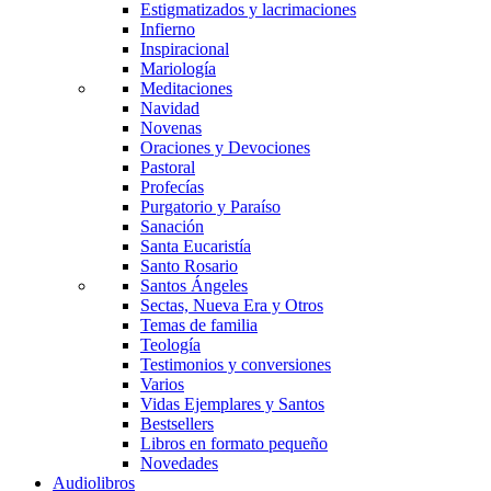
Estigmatizados y lacrimaciones
Infierno
Inspiracional
Mariología
Meditaciones
Navidad
Novenas
Oraciones y Devociones
Pastoral
Profecías
Purgatorio y Paraíso
Sanación
Santa Eucaristía
Santo Rosario
Santos Ángeles
Sectas, Nueva Era y Otros
Temas de familia
Teología
Testimonios y conversiones
Varios
Vidas Ejemplares y Santos
Bestsellers
Libros en formato pequeño
Novedades
Audiolibros