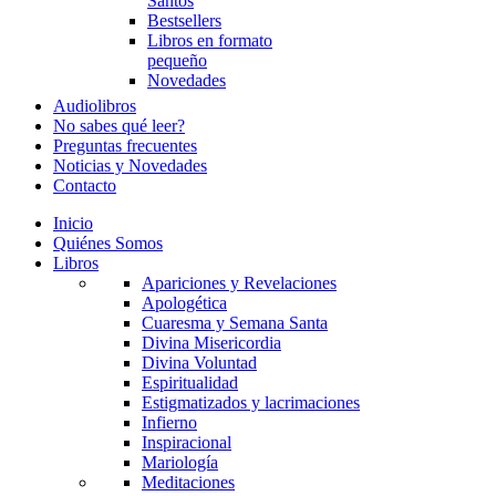
Santos
Bestsellers
Libros en formato
pequeño
Novedades
Audiolibros
No sabes qué leer?
Preguntas frecuentes
Noticias y Novedades
Contacto
Inicio
Quiénes Somos
Libros
Apariciones y Revelaciones
Apologética
Cuaresma y Semana Santa
Divina Misericordia
Divina Voluntad
Espiritualidad
Estigmatizados y lacrimaciones
Infierno
Inspiracional
Mariología
Meditaciones