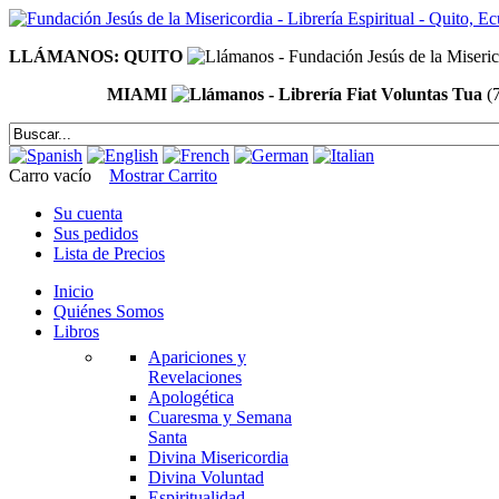
LLÁMANOS: QUITO
MIAMI
(
Carro vacío
Mostrar Carrito
Su cuenta
Sus pedidos
Lista de Precios
Inicio
Quiénes Somos
Libros
Apariciones y
Revelaciones
Apologética
Cuaresma y Semana
Santa
Divina Misericordia
Divina Voluntad
Espiritualidad