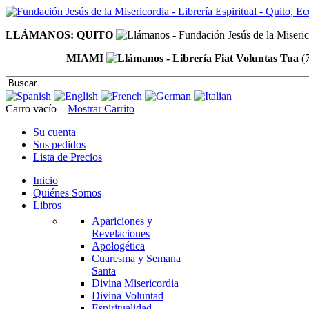
LLÁMANOS: QUITO
MIAMI
(
Carro vacío
Mostrar Carrito
Su cuenta
Sus pedidos
Lista de Precios
Inicio
Quiénes Somos
Libros
Apariciones y
Revelaciones
Apologética
Cuaresma y Semana
Santa
Divina Misericordia
Divina Voluntad
Espiritualidad