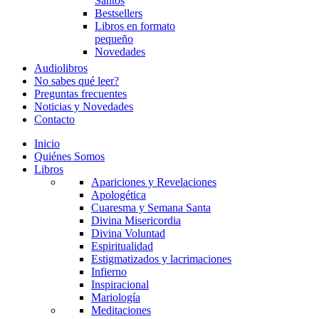
Santos
Bestsellers
Libros en formato
pequeño
Novedades
Audiolibros
No sabes qué leer?
Preguntas frecuentes
Noticias y Novedades
Contacto
Inicio
Quiénes Somos
Libros
Apariciones y Revelaciones
Apologética
Cuaresma y Semana Santa
Divina Misericordia
Divina Voluntad
Espiritualidad
Estigmatizados y lacrimaciones
Infierno
Inspiracional
Mariología
Meditaciones