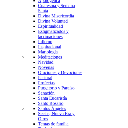
Apologética
Cuaresma y Semana
Santa
Divina Misericordia
Divina Voluntad
Espiritualidad
Estigmatizados y
lacrimaciones
Infierno
Inspiracional
Mariología
Meditaciones
Navidad
Novenas
Oraciones y Devociones
Pastoral
Profecías
Purgatorio y Paraíso
Sanación
Santa Eucaristía
Santo Rosario
Santos Ángeles
Sectas, Nueva Era y
Otros
Temas de familia