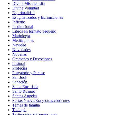
Divina Misericordia
Divina Voluntad
Espiritualidad
Estigmatizados y lacrimaciones
Infierno
Inspiracional
Libros en formato pequeño
Mariología
Meditaciones
Navidad
Novedades
Novenas
Oraciones y Devociones
Pastoral
Profecías
Purgatorio y Paraiso
San José
Sanación
Santa Eucaristía
Santo Rosario
Santos Angeles
Sectas Nueva Era y otras corrientes
Temas de familia
Teología
Testimonios y conversiones