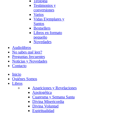
Teología
Testimonios y
conversiones
Varios
Vidas Ejemplares y
Santos
Bestsellers
Libros en formato
pequeño
Novedades
Audiolibros
No sabes qué leer?
Preguntas frecuentes
Noticias y Novedades
Contacto
Inicio
Quiénes Somos
Libros
Apariciones y Revelaciones
Apologética
Cuaresma y Semana Santa
Divina Misericordia
Divina Voluntad
Espiritualidad