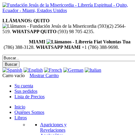
LLÁMANOS: QUITO
(593)(2) 2564-
519.
WHATSAPP QUITO
(593) 98 705 4235.
MIAMI
(786) 388-3128.
WHATSAPP MIAMI
+1 (786) 388-9698.
Carro vacío
Mostrar Carrito
Su cuenta
Sus pedidos
Lista de Precios
Inicio
Quiénes Somos
Libros
Apariciones y
Revelaciones