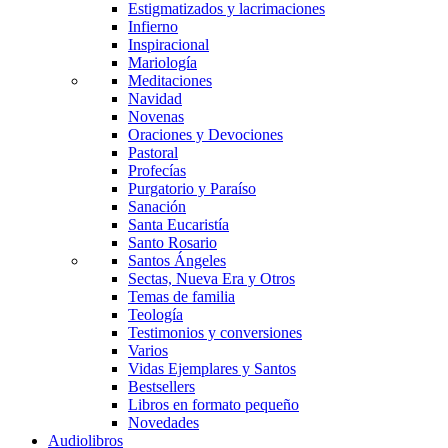
Estigmatizados y lacrimaciones
Infierno
Inspiracional
Mariología
Meditaciones
Navidad
Novenas
Oraciones y Devociones
Pastoral
Profecías
Purgatorio y Paraíso
Sanación
Santa Eucaristía
Santo Rosario
Santos Ángeles
Sectas, Nueva Era y Otros
Temas de familia
Teología
Testimonios y conversiones
Varios
Vidas Ejemplares y Santos
Bestsellers
Libros en formato pequeño
Novedades
Audiolibros