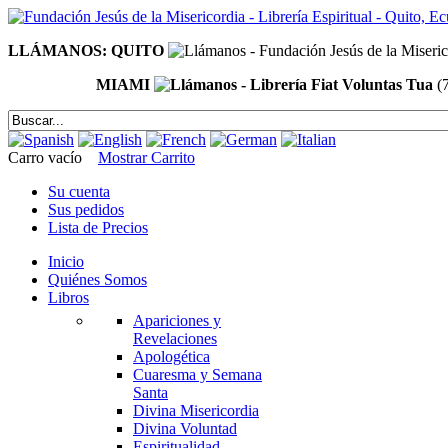
LLÁMANOS: QUITO
MIAMI
(
Carro vacío
Mostrar Carrito
Su cuenta
Sus pedidos
Lista de Precios
Inicio
Quiénes Somos
Libros
Apariciones y
Revelaciones
Apologética
Cuaresma y Semana
Santa
Divina Misericordia
Divina Voluntad
Espiritualidad