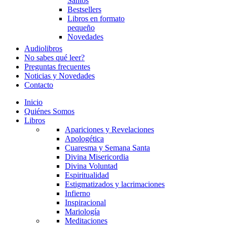
Santos
Bestsellers
Libros en formato
pequeño
Novedades
Audiolibros
No sabes qué leer?
Preguntas frecuentes
Noticias y Novedades
Contacto
Inicio
Quiénes Somos
Libros
Apariciones y Revelaciones
Apologética
Cuaresma y Semana Santa
Divina Misericordia
Divina Voluntad
Espiritualidad
Estigmatizados y lacrimaciones
Infierno
Inspiracional
Mariología
Meditaciones