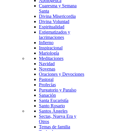
Apologética
Cuaresma y Semana
Santa
Divina Misericordia
Divina Voluntad
Espiritualidad
Estigmatizados y
lacrimaciones
Infierno
Inspiracional
Mariología
Meditaciones
Navidad
Novenas
Oraciones y Devociones
Pastoral
Profecías
Purgatorio y Paraíso
Sanación
Santa Eucaristía
Santo Rosario
Santos Ángeles
Sectas, Nueva Era y
Otros
Temas de familia