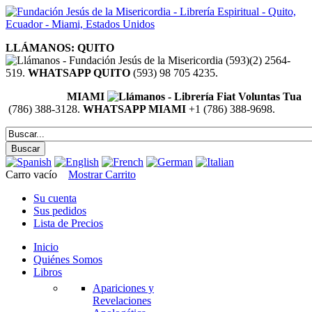
LLÁMANOS: QUITO
(593)(2) 2564-
519.
WHATSAPP QUITO
(593) 98 705 4235.
MIAMI
(786) 388-3128.
WHATSAPP MIAMI
+1 (786) 388-9698.
Carro vacío
Mostrar Carrito
Su cuenta
Sus pedidos
Lista de Precios
Inicio
Quiénes Somos
Libros
Apariciones y
Revelaciones