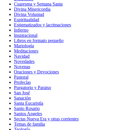
Cuaresma y Semana Santa
Divina Misericordia
Divina Voluntad
Espiritualidad
Estigmatizados y lacrimaciones
Infierno
Inspiracional
Libros en formato pequeño
Mariología
Meditaciones
Navidad
Novedades
Novenas
Oraciones y Devociones
Pastoral
Profecías
Purgatorio y Paraiso
San José
Sanación
Santa Eucaristía
Santo Rosario
Santos Angeles
Sectas Nueva Era y otras corrientes
Temas de familia
Teología