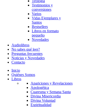
Teología
Testimonios y
conversiones
Varios
Vidas Ejemplares y
Santos
Bestsellers
Libros en formato
pequeño
Novedades
Audiolibros
No sabes qué leer?
Preguntas frecuentes
Noticias y Novedades
Contacto
Inicio
Quiénes Somos
Libros
Apariciones y Revelaciones
Apologética
Cuaresma y Semana Santa
Divina Misericordia
Divina Voluntad
Espiritualidad