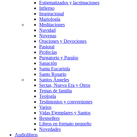
Estigmatizados y lacrimaciones
Infierno
Inspiracional
Mariología
Meditaciones
Navidad
Novenas
Oraciones y Devociones
Pastoral
Profecías
Purgatorio y Paraíso
Sanación
Santa Eucaristía
Santo Rosario
Santos Ángeles
Sectas, Nueva Era y Otros
Temas de familia
Teología
Testimonios y conversiones
Varios
Vidas Ejemplares y Santos
Bestsellers
Libros en formato pequeño
Novedades
Audiolibros