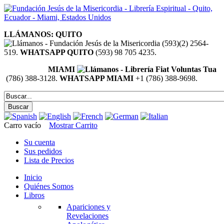
LLÁMANOS: QUITO
(593)(2) 2564-
519.
WHATSAPP QUITO
(593) 98 705 4235.
MIAMI
(786) 388-3128.
WHATSAPP MIAMI
+1 (786) 388-9698.
Carro vacío
Mostrar Carrito
Su cuenta
Sus pedidos
Lista de Precios
Inicio
Quiénes Somos
Libros
Apariciones y
Revelaciones