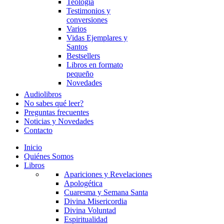
Teología
Testimonios y
conversiones
Varios
Vidas Ejemplares y
Santos
Bestsellers
Libros en formato
pequeño
Novedades
Audiolibros
No sabes qué leer?
Preguntas frecuentes
Noticias y Novedades
Contacto
Inicio
Quiénes Somos
Libros
Apariciones y Revelaciones
Apologética
Cuaresma y Semana Santa
Divina Misericordia
Divina Voluntad
Espiritualidad