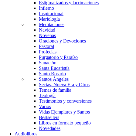
Estigmatizados y lacrimaciones
Infierno
Inspiracional
Mariología
Meditaciones
Navidad
Novenas
Oraciones y Devociones
Pastoral
Profecías
Purgatorio y Paraíso
Sanación
Santa Eucaristía
Santo Rosario
Santos Ángeles
Sectas, Nueva Era y Otros
Temas de familia
Teología
Testimonios y conversiones
Varios
Vidas Ejemplares y Santos
Bestsellers
Libros en formato pequeño
Novedades
Audiolibros