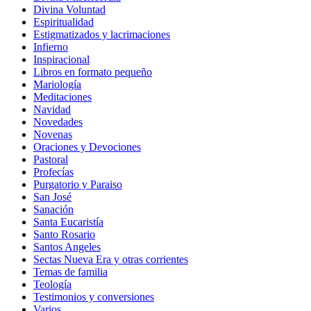
Divina Voluntad
Espiritualidad
Estigmatizados y lacrimaciones
Infierno
Inspiracional
Libros en formato pequeño
Mariología
Meditaciones
Navidad
Novedades
Novenas
Oraciones y Devociones
Pastoral
Profecías
Purgatorio y Paraiso
San José
Sanación
Santa Eucaristía
Santo Rosario
Santos Angeles
Sectas Nueva Era y otras corrientes
Temas de familia
Teología
Testimonios y conversiones
Varios