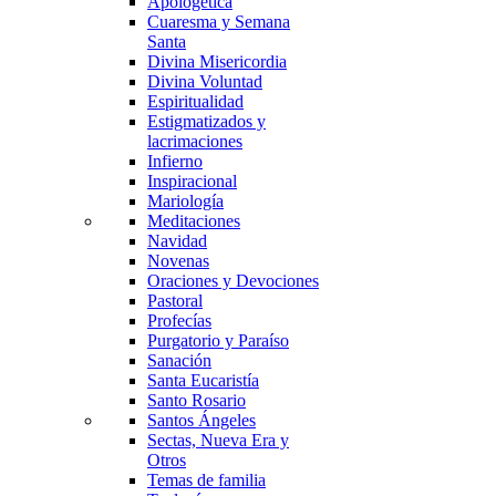
Apologética
Cuaresma y Semana
Santa
Divina Misericordia
Divina Voluntad
Espiritualidad
Estigmatizados y
lacrimaciones
Infierno
Inspiracional
Mariología
Meditaciones
Navidad
Novenas
Oraciones y Devociones
Pastoral
Profecías
Purgatorio y Paraíso
Sanación
Santa Eucaristía
Santo Rosario
Santos Ángeles
Sectas, Nueva Era y
Otros
Temas de familia