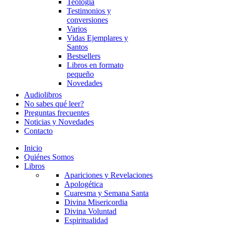
Teología
Testimonios y
conversiones
Varios
Vidas Ejemplares y
Santos
Bestsellers
Libros en formato
pequeño
Novedades
Audiolibros
No sabes qué leer?
Preguntas frecuentes
Noticias y Novedades
Contacto
Inicio
Quiénes Somos
Libros
Apariciones y Revelaciones
Apologética
Cuaresma y Semana Santa
Divina Misericordia
Divina Voluntad
Espiritualidad