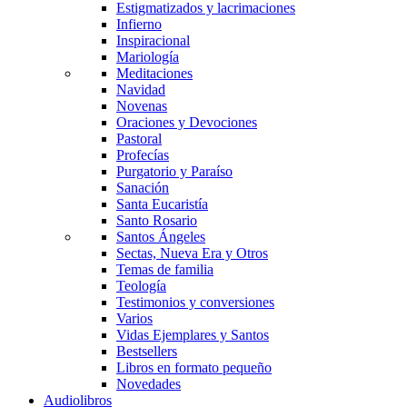
Estigmatizados y lacrimaciones
Infierno
Inspiracional
Mariología
Meditaciones
Navidad
Novenas
Oraciones y Devociones
Pastoral
Profecías
Purgatorio y Paraíso
Sanación
Santa Eucaristía
Santo Rosario
Santos Ángeles
Sectas, Nueva Era y Otros
Temas de familia
Teología
Testimonios y conversiones
Varios
Vidas Ejemplares y Santos
Bestsellers
Libros en formato pequeño
Novedades
Audiolibros