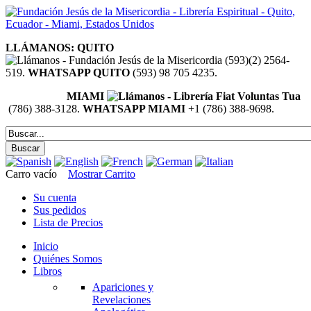
LLÁMANOS: QUITO
(593)(2) 2564-
519.
WHATSAPP QUITO
(593) 98 705 4235.
MIAMI
(786) 388-3128.
WHATSAPP MIAMI
+1 (786) 388-9698.
Carro vacío
Mostrar Carrito
Su cuenta
Sus pedidos
Lista de Precios
Inicio
Quiénes Somos
Libros
Apariciones y
Revelaciones