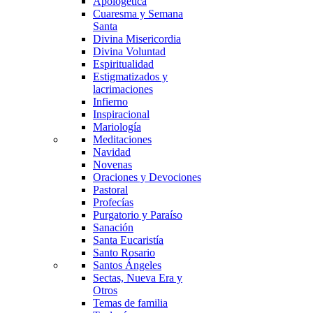
Apologética
Cuaresma y Semana
Santa
Divina Misericordia
Divina Voluntad
Espiritualidad
Estigmatizados y
lacrimaciones
Infierno
Inspiracional
Mariología
Meditaciones
Navidad
Novenas
Oraciones y Devociones
Pastoral
Profecías
Purgatorio y Paraíso
Sanación
Santa Eucaristía
Santo Rosario
Santos Ángeles
Sectas, Nueva Era y
Otros
Temas de familia