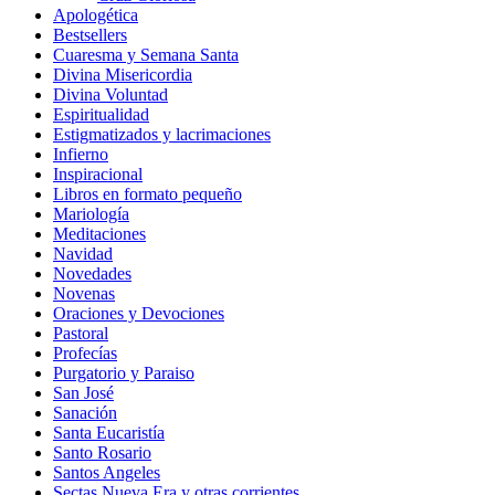
Apologética
Bestsellers
Cuaresma y Semana Santa
Divina Misericordia
Divina Voluntad
Espiritualidad
Estigmatizados y lacrimaciones
Infierno
Inspiracional
Libros en formato pequeño
Mariología
Meditaciones
Navidad
Novedades
Novenas
Oraciones y Devociones
Pastoral
Profecías
Purgatorio y Paraiso
San José
Sanación
Santa Eucaristía
Santo Rosario
Santos Angeles
Sectas Nueva Era y otras corrientes