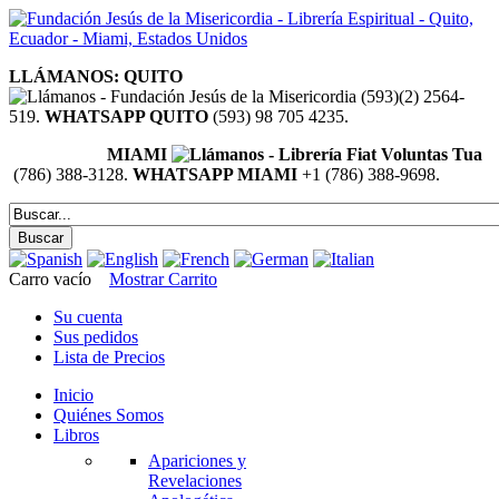
LLÁMANOS: QUITO
(593)(2) 2564-
519.
WHATSAPP QUITO
(593) 98 705 4235.
MIAMI
(786) 388-3128.
WHATSAPP MIAMI
+1 (786) 388-9698.
Carro vacío
Mostrar Carrito
Su cuenta
Sus pedidos
Lista de Precios
Inicio
Quiénes Somos
Libros
Apariciones y
Revelaciones