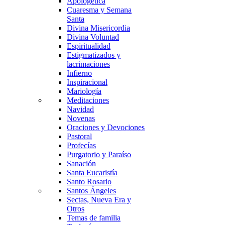
Apologética
Cuaresma y Semana
Santa
Divina Misericordia
Divina Voluntad
Espiritualidad
Estigmatizados y
lacrimaciones
Infierno
Inspiracional
Mariología
Meditaciones
Navidad
Novenas
Oraciones y Devociones
Pastoral
Profecías
Purgatorio y Paraíso
Sanación
Santa Eucaristía
Santo Rosario
Santos Ángeles
Sectas, Nueva Era y
Otros
Temas de familia