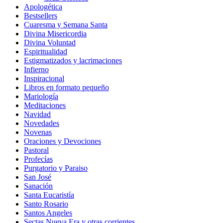
Apologética
Bestsellers
Cuaresma y Semana Santa
Divina Misericordia
Divina Voluntad
Espiritualidad
Estigmatizados y lacrimaciones
Infierno
Inspiracional
Libros en formato pequeño
Mariología
Meditaciones
Navidad
Novedades
Novenas
Oraciones y Devociones
Pastoral
Profecías
Purgatorio y Paraiso
San José
Sanación
Santa Eucaristía
Santo Rosario
Santos Angeles
Sectas Nueva Era y otras corrientes