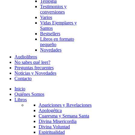
Teología
Testimonios y
conversiones
Varios
Vidas Ejemplares y
Santos
Bestsellers
Libros en formato
pequeño
Novedades
Audiolibros
No sabes qué leer?
Preguntas frecuentes
Noticias y Novedades
Contacto
Inicio
Quiénes Somos
Libros
Apariciones y Revelaciones
Apologética
Cuaresma y Semana Santa
Divina Misericordia
Divina Voluntad
Espiritualidad