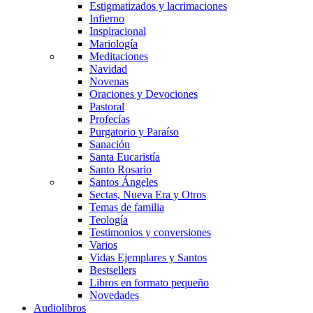
Estigmatizados y lacrimaciones
Infierno
Inspiracional
Mariología
Meditaciones
Navidad
Novenas
Oraciones y Devociones
Pastoral
Profecías
Purgatorio y Paraíso
Sanación
Santa Eucaristía
Santo Rosario
Santos Ángeles
Sectas, Nueva Era y Otros
Temas de familia
Teología
Testimonios y conversiones
Varios
Vidas Ejemplares y Santos
Bestsellers
Libros en formato pequeño
Novedades
Audiolibros