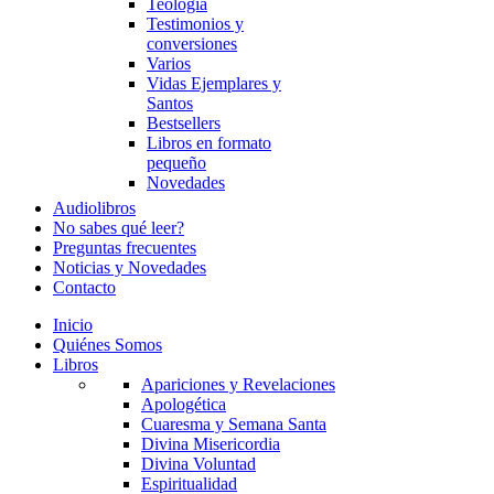
Teología
Testimonios y
conversiones
Varios
Vidas Ejemplares y
Santos
Bestsellers
Libros en formato
pequeño
Novedades
Audiolibros
No sabes qué leer?
Preguntas frecuentes
Noticias y Novedades
Contacto
Inicio
Quiénes Somos
Libros
Apariciones y Revelaciones
Apologética
Cuaresma y Semana Santa
Divina Misericordia
Divina Voluntad
Espiritualidad