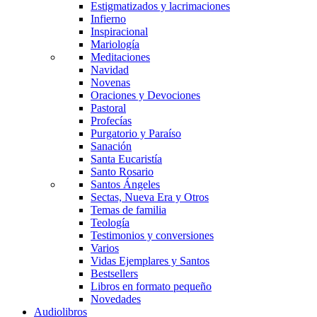
Estigmatizados y lacrimaciones
Infierno
Inspiracional
Mariología
Meditaciones
Navidad
Novenas
Oraciones y Devociones
Pastoral
Profecías
Purgatorio y Paraíso
Sanación
Santa Eucaristía
Santo Rosario
Santos Ángeles
Sectas, Nueva Era y Otros
Temas de familia
Teología
Testimonios y conversiones
Varios
Vidas Ejemplares y Santos
Bestsellers
Libros en formato pequeño
Novedades
Audiolibros