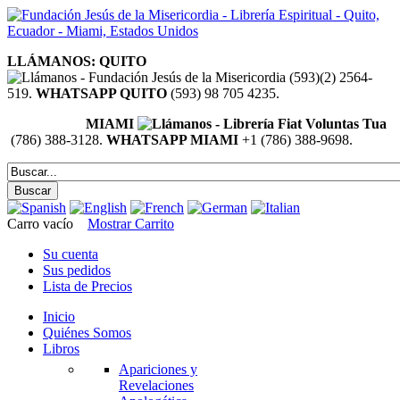
LLÁMANOS: QUITO
(593)(2) 2564-
519.
WHATSAPP QUITO
(593) 98 705 4235.
MIAMI
(786) 388-3128.
WHATSAPP MIAMI
+1 (786) 388-9698.
Carro vacío
Mostrar Carrito
Su cuenta
Sus pedidos
Lista de Precios
Inicio
Quiénes Somos
Libros
Apariciones y
Revelaciones