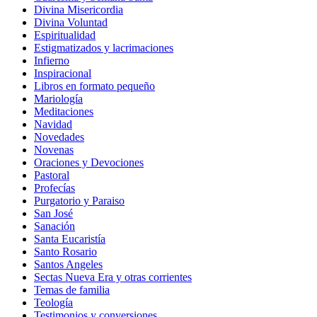
Divina Misericordia
Divina Voluntad
Espiritualidad
Estigmatizados y lacrimaciones
Infierno
Inspiracional
Libros en formato pequeño
Mariología
Meditaciones
Navidad
Novedades
Novenas
Oraciones y Devociones
Pastoral
Profecías
Purgatorio y Paraiso
San José
Sanación
Santa Eucaristía
Santo Rosario
Santos Angeles
Sectas Nueva Era y otras corrientes
Temas de familia
Teología
Testimonios y conversiones