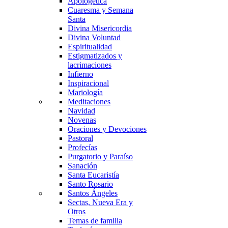
Apologética
Cuaresma y Semana
Santa
Divina Misericordia
Divina Voluntad
Espiritualidad
Estigmatizados y
lacrimaciones
Infierno
Inspiracional
Mariología
Meditaciones
Navidad
Novenas
Oraciones y Devociones
Pastoral
Profecías
Purgatorio y Paraíso
Sanación
Santa Eucaristía
Santo Rosario
Santos Ángeles
Sectas, Nueva Era y
Otros
Temas de familia