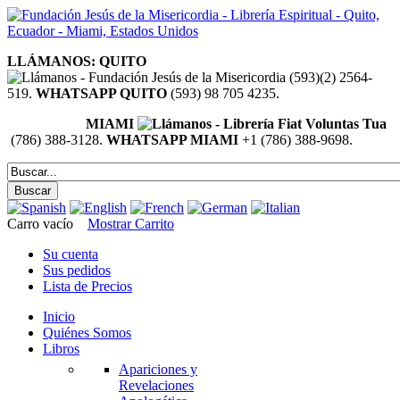
LLÁMANOS: QUITO
(593)(2) 2564-
519.
WHATSAPP QUITO
(593) 98 705 4235.
MIAMI
(786) 388-3128.
WHATSAPP MIAMI
+1 (786) 388-9698.
Carro vacío
Mostrar Carrito
Su cuenta
Sus pedidos
Lista de Precios
Inicio
Quiénes Somos
Libros
Apariciones y
Revelaciones