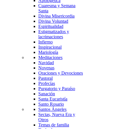
Apologética
Cuaresma y Semana
Santa
Divina Misericordia
Divina Voluntad
Espiritualidad
Estigmatizados y
lacrimaciones
Infierno
Inspiracional
Mariología
Meditaciones
Navidad
Novenas
Oraciones y Devociones
Pastoral
Profecías
Purgatorio y Paraíso
Sanación
Santa Eucaristía
Santo Rosario
Santos Ángeles
Sectas, Nueva Era y
Otros
Temas de familia