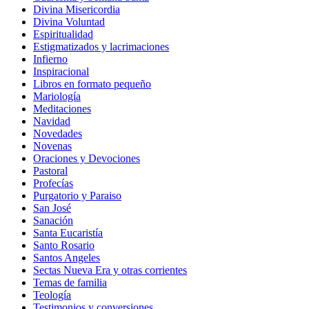
Divina Misericordia
Divina Voluntad
Espiritualidad
Estigmatizados y lacrimaciones
Infierno
Inspiracional
Libros en formato pequeño
Mariología
Meditaciones
Navidad
Novedades
Novenas
Oraciones y Devociones
Pastoral
Profecías
Purgatorio y Paraiso
San José
Sanación
Santa Eucaristía
Santo Rosario
Santos Angeles
Sectas Nueva Era y otras corrientes
Temas de familia
Teología
Testimonios y conversiones