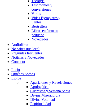
Teología
Testimonios y
conversiones
Varios
Vidas Ejemplares y
Santos
Bestsellers
Libros en formato
pequeño
Novedades
Audiolibros
No sabes qué leer?
Preguntas frecuentes
Noticias y Novedades
Contacto
Inicio
Quiénes Somos
Libros
Apariciones y Revelaciones
Apologética
Cuaresma y Semana Santa
Divina Misericordia
Divina Voluntad
Espiritualidad