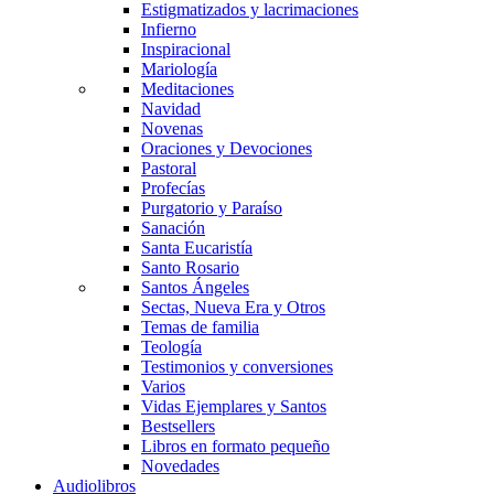
Estigmatizados y lacrimaciones
Infierno
Inspiracional
Mariología
Meditaciones
Navidad
Novenas
Oraciones y Devociones
Pastoral
Profecías
Purgatorio y Paraíso
Sanación
Santa Eucaristía
Santo Rosario
Santos Ángeles
Sectas, Nueva Era y Otros
Temas de familia
Teología
Testimonios y conversiones
Varios
Vidas Ejemplares y Santos
Bestsellers
Libros en formato pequeño
Novedades
Audiolibros