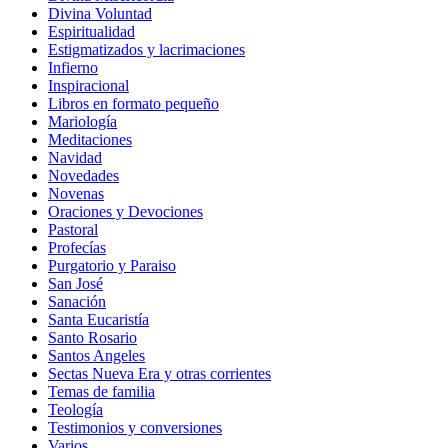
Divina Voluntad
Espiritualidad
Estigmatizados y lacrimaciones
Infierno
Inspiracional
Libros en formato pequeño
Mariología
Meditaciones
Navidad
Novedades
Novenas
Oraciones y Devociones
Pastoral
Profecías
Purgatorio y Paraiso
San José
Sanación
Santa Eucaristía
Santo Rosario
Santos Angeles
Sectas Nueva Era y otras corrientes
Temas de familia
Teología
Testimonios y conversiones
Varios