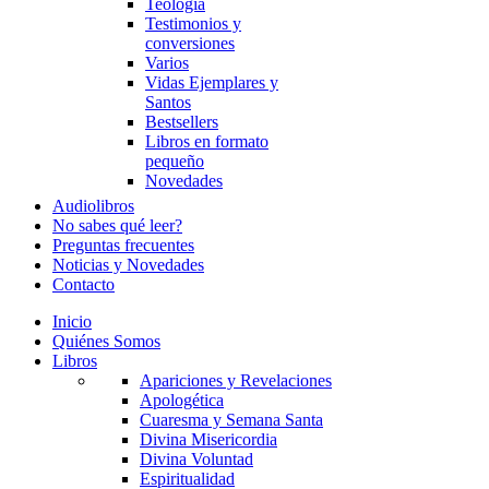
Teología
Testimonios y
conversiones
Varios
Vidas Ejemplares y
Santos
Bestsellers
Libros en formato
pequeño
Novedades
Audiolibros
No sabes qué leer?
Preguntas frecuentes
Noticias y Novedades
Contacto
Inicio
Quiénes Somos
Libros
Apariciones y Revelaciones
Apologética
Cuaresma y Semana Santa
Divina Misericordia
Divina Voluntad
Espiritualidad