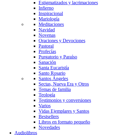
Estigmatizados y lacrimaciones
Infierno
Inspiracional
Mariología
Meditaciones
Navidad
Novenas
Oraciones y Devociones
Pastoral
Profecías
Purgatorio y Paraíso
Sanación
Santa Eucaristía
Santo Rosario
Santos Ángeles
Sectas, Nueva Era y Otros
Temas de familia
Teología
Testimonios y conversiones
Varios
Vidas Ejemplares y Santos
Bestsellers
Libros en formato pequeño
Novedades
Audiolibros