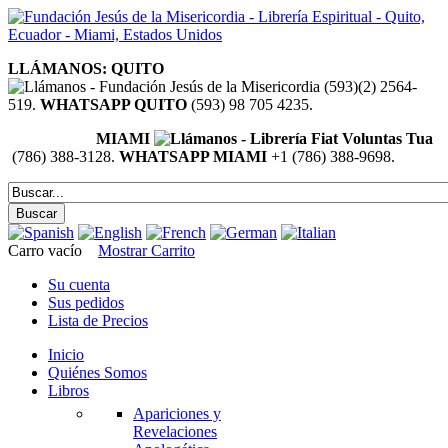
LLÁMANOS: QUITO
(593)(2) 2564-
519.
WHATSAPP QUITO
(593) 98 705 4235.
MIAMI
(786) 388-3128.
WHATSAPP MIAMI
+1 (786) 388-9698.
Carro vacío
Mostrar Carrito
Su cuenta
Sus pedidos
Lista de Precios
Inicio
Quiénes Somos
Libros
Apariciones y
Revelaciones