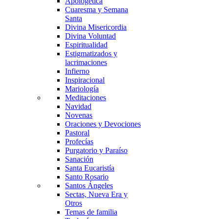
Apologética
Cuaresma y Semana
Santa
Divina Misericordia
Divina Voluntad
Espiritualidad
Estigmatizados y
lacrimaciones
Infierno
Inspiracional
Mariología
Meditaciones
Navidad
Novenas
Oraciones y Devociones
Pastoral
Profecías
Purgatorio y Paraíso
Sanación
Santa Eucaristía
Santo Rosario
Santos Ángeles
Sectas, Nueva Era y
Otros
Temas de familia