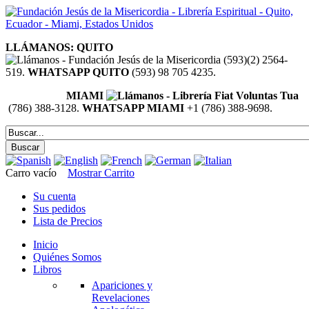
LLÁMANOS: QUITO
(593)(2) 2564-
519.
WHATSAPP QUITO
(593) 98 705 4235.
MIAMI
(786) 388-3128.
WHATSAPP MIAMI
+1 (786) 388-9698.
Carro vacío
Mostrar Carrito
Su cuenta
Sus pedidos
Lista de Precios
Inicio
Quiénes Somos
Libros
Apariciones y
Revelaciones