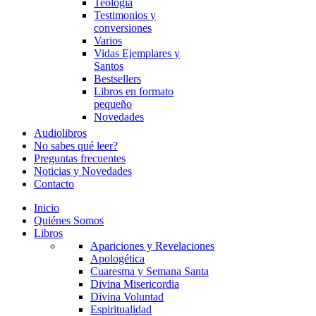
Teología
Testimonios y
conversiones
Varios
Vidas Ejemplares y
Santos
Bestsellers
Libros en formato
pequeño
Novedades
Audiolibros
No sabes qué leer?
Preguntas frecuentes
Noticias y Novedades
Contacto
Inicio
Quiénes Somos
Libros
Apariciones y Revelaciones
Apologética
Cuaresma y Semana Santa
Divina Misericordia
Divina Voluntad
Espiritualidad