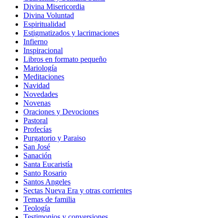
Divina Misericordia
Divina Voluntad
Espiritualidad
Estigmatizados y lacrimaciones
Infierno
Inspiracional
Libros en formato pequeño
Mariología
Meditaciones
Navidad
Novedades
Novenas
Oraciones y Devociones
Pastoral
Profecías
Purgatorio y Paraiso
San José
Sanación
Santa Eucaristía
Santo Rosario
Santos Angeles
Sectas Nueva Era y otras corrientes
Temas de familia
Teología
Testimonios y conversiones