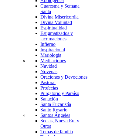
Apologética
Cuaresma y Semana
Santa
Divina Misericordia
Divina Voluntad
Espiritualidad
Estigmatizados y
lacrimaciones
Infierno
Inspiracional
Mariología
Meditaciones
Navidad
Novenas
Oraciones y Devociones
Pastoral
Profecías
Purgatorio y Paraíso
Sanación
Santa Eucaristía
Santo Rosario
Santos Ángeles
Sectas, Nueva Era y
Otros
Temas de familia