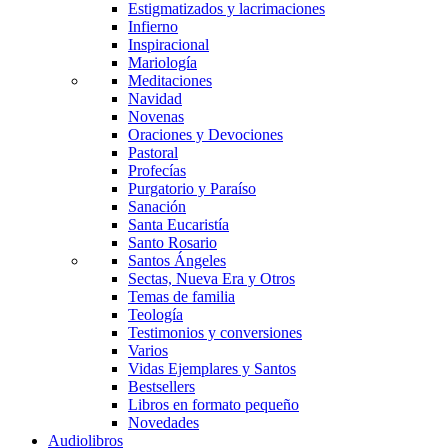
Estigmatizados y lacrimaciones
Infierno
Inspiracional
Mariología
Meditaciones
Navidad
Novenas
Oraciones y Devociones
Pastoral
Profecías
Purgatorio y Paraíso
Sanación
Santa Eucaristía
Santo Rosario
Santos Ángeles
Sectas, Nueva Era y Otros
Temas de familia
Teología
Testimonios y conversiones
Varios
Vidas Ejemplares y Santos
Bestsellers
Libros en formato pequeño
Novedades
Audiolibros