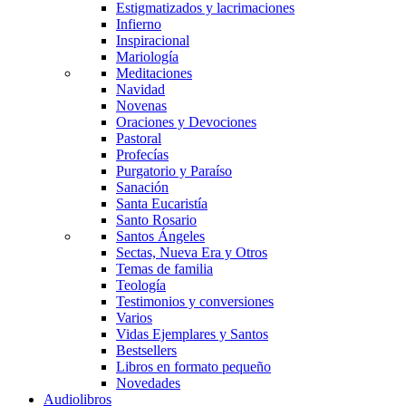
Estigmatizados y lacrimaciones
Infierno
Inspiracional
Mariología
Meditaciones
Navidad
Novenas
Oraciones y Devociones
Pastoral
Profecías
Purgatorio y Paraíso
Sanación
Santa Eucaristía
Santo Rosario
Santos Ángeles
Sectas, Nueva Era y Otros
Temas de familia
Teología
Testimonios y conversiones
Varios
Vidas Ejemplares y Santos
Bestsellers
Libros en formato pequeño
Novedades
Audiolibros