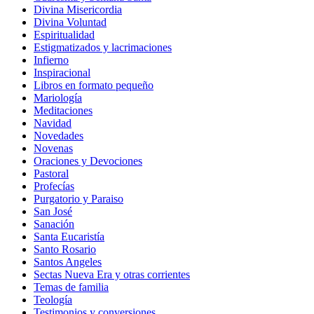
Divina Misericordia
Divina Voluntad
Espiritualidad
Estigmatizados y lacrimaciones
Infierno
Inspiracional
Libros en formato pequeño
Mariología
Meditaciones
Navidad
Novedades
Novenas
Oraciones y Devociones
Pastoral
Profecías
Purgatorio y Paraiso
San José
Sanación
Santa Eucaristía
Santo Rosario
Santos Angeles
Sectas Nueva Era y otras corrientes
Temas de familia
Teología
Testimonios y conversiones