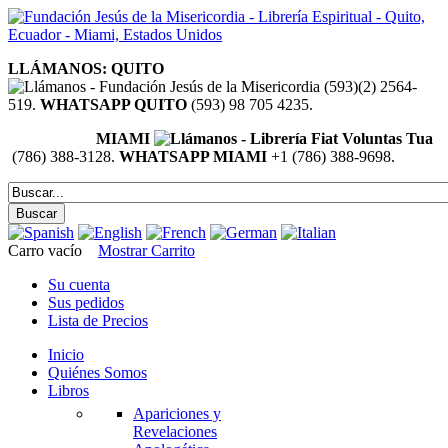
LLÁMANOS: QUITO
(593)(2) 2564-
519.
WHATSAPP QUITO
(593) 98 705 4235.
MIAMI
(786) 388-3128.
WHATSAPP MIAMI
+1 (786) 388-9698.
Carro vacío
Mostrar Carrito
Su cuenta
Sus pedidos
Lista de Precios
Inicio
Quiénes Somos
Libros
Apariciones y
Revelaciones