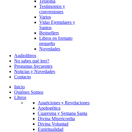
Teología
Testimonios y
conversiones
Varios
Vidas Ejemplares y
Santos
Bestsellers
Libros en formato
pequeño
Novedades
Audiolibros
No sabes qué leer?
Preguntas frecuentes
Noticias y Novedades
Contacto
Inicio
Quiénes Somos
Libros
Apariciones y Revelaciones
Apologética
Cuaresma y Semana Santa
Divina Misericordia
Divina Voluntad
Espiritualidad