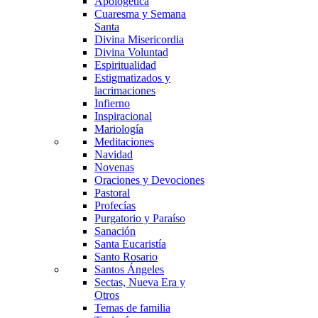
Apologética
Cuaresma y Semana
Santa
Divina Misericordia
Divina Voluntad
Espiritualidad
Estigmatizados y
lacrimaciones
Infierno
Inspiracional
Mariología
Meditaciones
Navidad
Novenas
Oraciones y Devociones
Pastoral
Profecías
Purgatorio y Paraíso
Sanación
Santa Eucaristía
Santo Rosario
Santos Ángeles
Sectas, Nueva Era y
Otros
Temas de familia