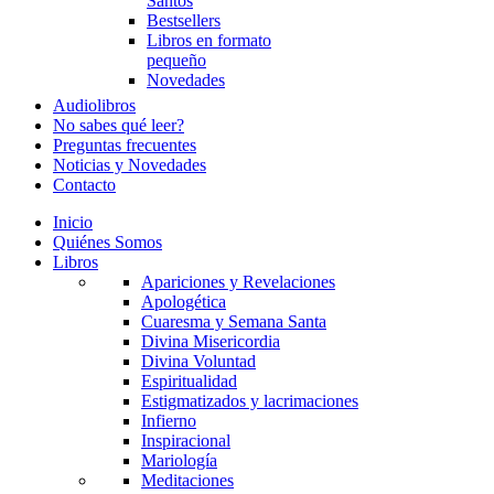
Santos
Bestsellers
Libros en formato
pequeño
Novedades
Audiolibros
No sabes qué leer?
Preguntas frecuentes
Noticias y Novedades
Contacto
Inicio
Quiénes Somos
Libros
Apariciones y Revelaciones
Apologética
Cuaresma y Semana Santa
Divina Misericordia
Divina Voluntad
Espiritualidad
Estigmatizados y lacrimaciones
Infierno
Inspiracional
Mariología
Meditaciones