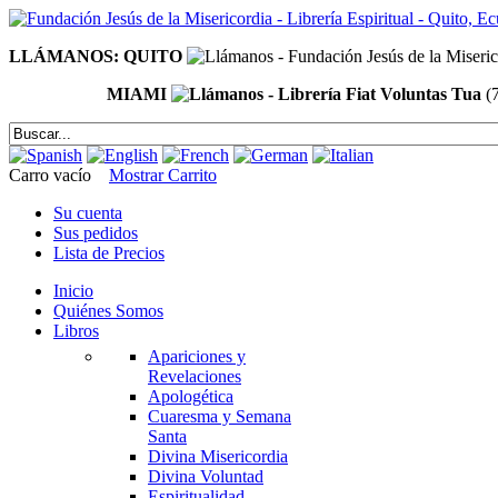
LLÁMANOS: QUITO
MIAMI
(
Carro vacío
Mostrar Carrito
Su cuenta
Sus pedidos
Lista de Precios
Inicio
Quiénes Somos
Libros
Apariciones y
Revelaciones
Apologética
Cuaresma y Semana
Santa
Divina Misericordia
Divina Voluntad
Espiritualidad