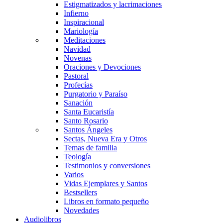
Estigmatizados y lacrimaciones
Infierno
Inspiracional
Mariología
Meditaciones
Navidad
Novenas
Oraciones y Devociones
Pastoral
Profecías
Purgatorio y Paraíso
Sanación
Santa Eucaristía
Santo Rosario
Santos Ángeles
Sectas, Nueva Era y Otros
Temas de familia
Teología
Testimonios y conversiones
Varios
Vidas Ejemplares y Santos
Bestsellers
Libros en formato pequeño
Novedades
Audiolibros