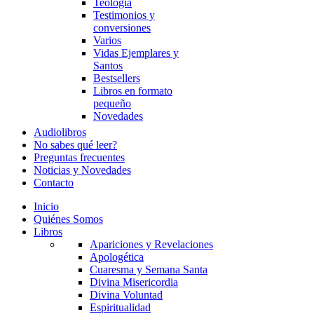
Teología
Testimonios y
conversiones
Varios
Vidas Ejemplares y
Santos
Bestsellers
Libros en formato
pequeño
Novedades
Audiolibros
No sabes qué leer?
Preguntas frecuentes
Noticias y Novedades
Contacto
Inicio
Quiénes Somos
Libros
Apariciones y Revelaciones
Apologética
Cuaresma y Semana Santa
Divina Misericordia
Divina Voluntad
Espiritualidad