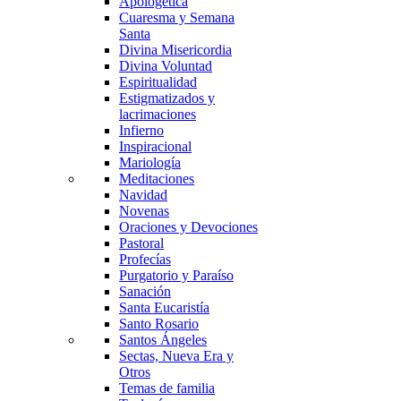
Apologética
Cuaresma y Semana
Santa
Divina Misericordia
Divina Voluntad
Espiritualidad
Estigmatizados y
lacrimaciones
Infierno
Inspiracional
Mariología
Meditaciones
Navidad
Novenas
Oraciones y Devociones
Pastoral
Profecías
Purgatorio y Paraíso
Sanación
Santa Eucaristía
Santo Rosario
Santos Ángeles
Sectas, Nueva Era y
Otros
Temas de familia