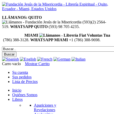
LLÁMANOS: QUITO
(593)(2) 2564-
519.
WHATSAPP QUITO
(593) 98 705 4235.
MIAMI
(786) 388-3128.
WHATSAPP MIAMI
+1 (786) 388-9698.
Carro vacío
Mostrar Carrito
Su cuenta
Sus pedidos
Lista de Precios
Inicio
Quiénes Somos
Libros
Apariciones y
Revelaciones