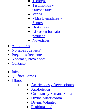
Teología
Testimonios y
conversiones
Varios
Vidas Ejemplares y
Santos
Bestsellers
Libros en formato
pequeño
Novedades
Audiolibros
No sabes qué leer?
Preguntas frecuentes
Noticias y Novedades
Contacto
Inicio
Quiénes Somos
Libros
Apariciones y Revelaciones
Apologética
Cuaresma y Semana Santa
Divina Misericordia
Divina Voluntad
Espiritualidad