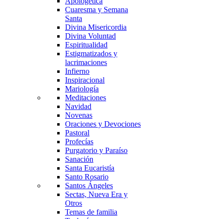
Apologética
Cuaresma y Semana
Santa
Divina Misericordia
Divina Voluntad
Espiritualidad
Estigmatizados y
lacrimaciones
Infierno
Inspiracional
Mariología
Meditaciones
Navidad
Novenas
Oraciones y Devociones
Pastoral
Profecías
Purgatorio y Paraíso
Sanación
Santa Eucaristía
Santo Rosario
Santos Ángeles
Sectas, Nueva Era y
Otros
Temas de familia