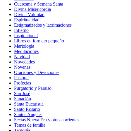
Cuaresma y Semana Santa
Divina Misericordia
Divina Voluntad
Espiritualidad
Estigmatizados y lacrimaciones
Infierno
Inspiracional
Libros en formato pequeño
Mariología
Meditaciones
Navidad
Novedades
Novenas
Oraciones y Devociones
Pastoral
Profecías
Purgatorio y Paraiso
San José
Sanación
Santa Eucaristía
Santo Rosario
Santos Angeles
Sectas Nueva Era y otras corrientes
Temas de familia
Teología