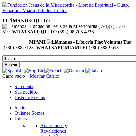
LLÁMANOS: QUITO
(593)(2) 2564-
519.
WHATSAPP QUITO
(593) 98 705 4235.
MIAMI
(786) 388-3128.
WHATSAPP MIAMI
+1 (786) 388-9698.
Carro vacío
Mostrar Carrito
Su cuenta
Sus pedidos
Lista de Precios
Inicio
Quiénes Somos
Libros
Apariciones y
Revelaciones