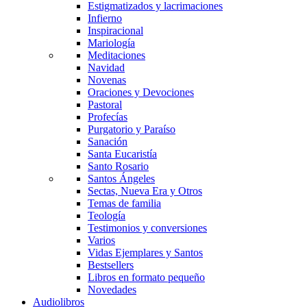
Estigmatizados y lacrimaciones
Infierno
Inspiracional
Mariología
Meditaciones
Navidad
Novenas
Oraciones y Devociones
Pastoral
Profecías
Purgatorio y Paraíso
Sanación
Santa Eucaristía
Santo Rosario
Santos Ángeles
Sectas, Nueva Era y Otros
Temas de familia
Teología
Testimonios y conversiones
Varios
Vidas Ejemplares y Santos
Bestsellers
Libros en formato pequeño
Novedades
Audiolibros