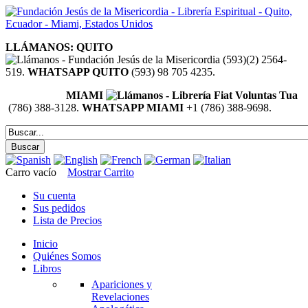
LLÁMANOS: QUITO
(593)(2) 2564-
519.
WHATSAPP QUITO
(593) 98 705 4235.
MIAMI
(786) 388-3128.
WHATSAPP MIAMI
+1 (786) 388-9698.
Carro vacío
Mostrar Carrito
Su cuenta
Sus pedidos
Lista de Precios
Inicio
Quiénes Somos
Libros
Apariciones y
Revelaciones