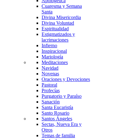
Apologética
Cuaresma y Semana
Santa
Divina Misericordia
Divina Voluntad
Espiritualidad
Estigmatizados y
lacrimaciones
Infierno
Inspiracional
Mariología
Meditaciones
Navidad
Novenas
Oraciones y Devociones
Pastoral
Profecías
Purgatorio y Paraíso
Sanación
Santa Eucaristía
Santo Rosario
Santos Ángeles
Sectas, Nueva Era y
Otros
Temas de familia