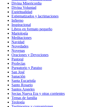
Divina Misericordia
Divina Voluntad
Espiritualidad
Estigmatizados y lacrimaciones
Infierno
Inspiracional
Libros en formato pequeño
Mariología
Meditaciones
Navidad
Novedades
Novenas
Oraciones y Devociones
Pastoral
Profecías
Purgatorio y Paraiso
San José
Sanación
Santa Eucaristía
Santo Rosario
Santos Angeles
Sectas Nueva Era y otras corrientes
Temas de familia
Teología
Testimonios y conversiones