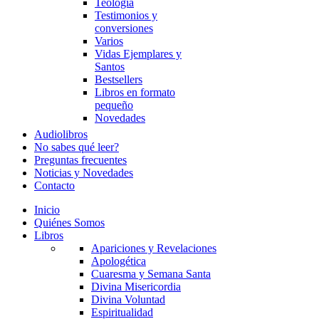
Teología
Testimonios y
conversiones
Varios
Vidas Ejemplares y
Santos
Bestsellers
Libros en formato
pequeño
Novedades
Audiolibros
No sabes qué leer?
Preguntas frecuentes
Noticias y Novedades
Contacto
Inicio
Quiénes Somos
Libros
Apariciones y Revelaciones
Apologética
Cuaresma y Semana Santa
Divina Misericordia
Divina Voluntad
Espiritualidad