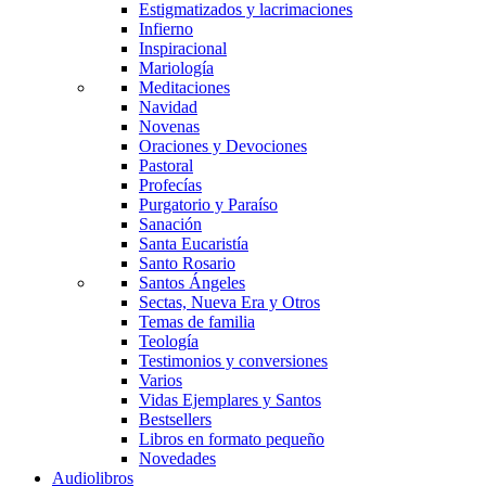
Estigmatizados y lacrimaciones
Infierno
Inspiracional
Mariología
Meditaciones
Navidad
Novenas
Oraciones y Devociones
Pastoral
Profecías
Purgatorio y Paraíso
Sanación
Santa Eucaristía
Santo Rosario
Santos Ángeles
Sectas, Nueva Era y Otros
Temas de familia
Teología
Testimonios y conversiones
Varios
Vidas Ejemplares y Santos
Bestsellers
Libros en formato pequeño
Novedades
Audiolibros