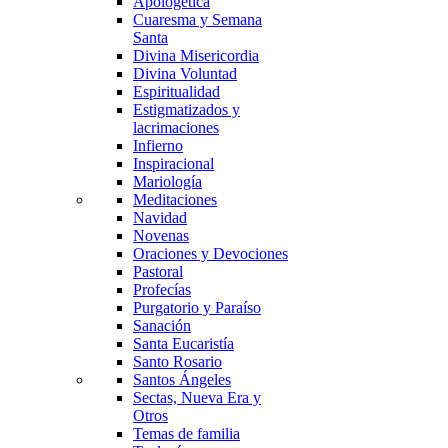
Apologética
Cuaresma y Semana
Santa
Divina Misericordia
Divina Voluntad
Espiritualidad
Estigmatizados y
lacrimaciones
Infierno
Inspiracional
Mariología
Meditaciones
Navidad
Novenas
Oraciones y Devociones
Pastoral
Profecías
Purgatorio y Paraíso
Sanación
Santa Eucaristía
Santo Rosario
Santos Ángeles
Sectas, Nueva Era y
Otros
Temas de familia