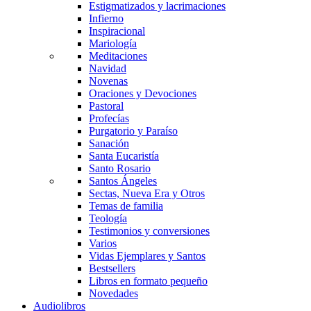
Estigmatizados y lacrimaciones
Infierno
Inspiracional
Mariología
Meditaciones
Navidad
Novenas
Oraciones y Devociones
Pastoral
Profecías
Purgatorio y Paraíso
Sanación
Santa Eucaristía
Santo Rosario
Santos Ángeles
Sectas, Nueva Era y Otros
Temas de familia
Teología
Testimonios y conversiones
Varios
Vidas Ejemplares y Santos
Bestsellers
Libros en formato pequeño
Novedades
Audiolibros