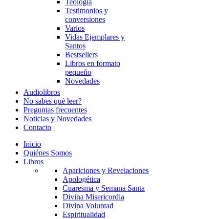
Teología
Testimonios y
conversiones
Varios
Vidas Ejemplares y
Santos
Bestsellers
Libros en formato
pequeño
Novedades
Audiolibros
No sabes qué leer?
Preguntas frecuentes
Noticias y Novedades
Contacto
Inicio
Quiénes Somos
Libros
Apariciones y Revelaciones
Apologética
Cuaresma y Semana Santa
Divina Misericordia
Divina Voluntad
Espiritualidad