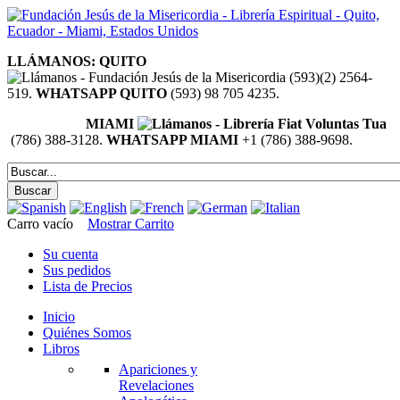
LLÁMANOS: QUITO
(593)(2) 2564-
519.
WHATSAPP QUITO
(593) 98 705 4235.
MIAMI
(786) 388-3128.
WHATSAPP MIAMI
+1 (786) 388-9698.
Carro vacío
Mostrar Carrito
Su cuenta
Sus pedidos
Lista de Precios
Inicio
Quiénes Somos
Libros
Apariciones y
Revelaciones