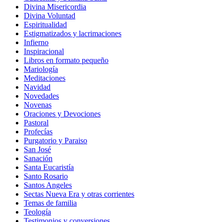
Divina Misericordia
Divina Voluntad
Espiritualidad
Estigmatizados y lacrimaciones
Infierno
Inspiracional
Libros en formato pequeño
Mariología
Meditaciones
Navidad
Novedades
Novenas
Oraciones y Devociones
Pastoral
Profecías
Purgatorio y Paraiso
San José
Sanación
Santa Eucaristía
Santo Rosario
Santos Angeles
Sectas Nueva Era y otras corrientes
Temas de familia
Teología
Testimonios y conversiones