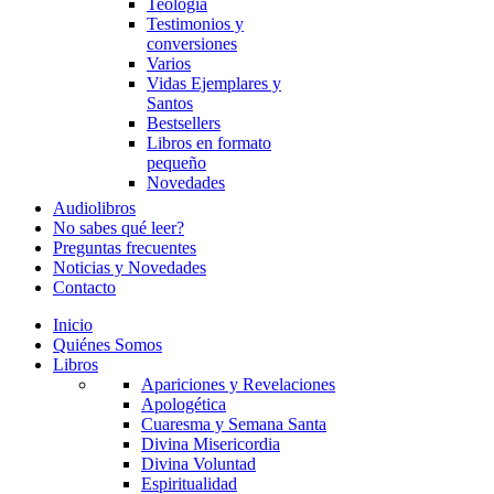
Teología
Testimonios y
conversiones
Varios
Vidas Ejemplares y
Santos
Bestsellers
Libros en formato
pequeño
Novedades
Audiolibros
No sabes qué leer?
Preguntas frecuentes
Noticias y Novedades
Contacto
Inicio
Quiénes Somos
Libros
Apariciones y Revelaciones
Apologética
Cuaresma y Semana Santa
Divina Misericordia
Divina Voluntad
Espiritualidad