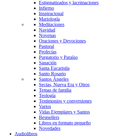
Estigmatizados y lacrimaciones
Infierno
Inspiracional
Mariología
Meditaciones
Navidad
Novenas
Oraciones y Devociones
Pastoral
Profecías
Purgatorio y Paraíso
Sanación
Santa Eucaristía
Santo Rosario
Santos Ángeles
Sectas, Nueva Era y Otros
Temas de familia
Teología
Testimonios y conversiones
Varios
Vidas Ejemplares y Santos
Bestsellers
Libros en formato pequeño
Novedades
Audiolibros