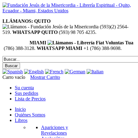
LLÁMANOS: QUITO
(593)(2) 2564-
519.
WHATSAPP QUITO
(593) 98 705 4235.
MIAMI
(786) 388-3128.
WHATSAPP MIAMI
+1 (786) 388-9698.
Carro vacío
Mostrar Carrito
Su cuenta
Sus pedidos
Lista de Precios
Inicio
Quiénes Somos
Libros
Apariciones y
Revelaciones