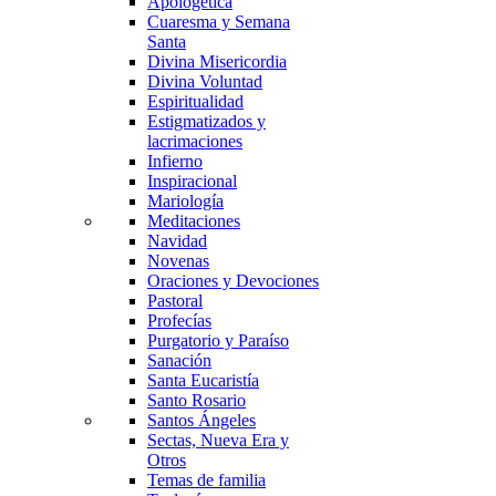
Apologética
Cuaresma y Semana
Santa
Divina Misericordia
Divina Voluntad
Espiritualidad
Estigmatizados y
lacrimaciones
Infierno
Inspiracional
Mariología
Meditaciones
Navidad
Novenas
Oraciones y Devociones
Pastoral
Profecías
Purgatorio y Paraíso
Sanación
Santa Eucaristía
Santo Rosario
Santos Ángeles
Sectas, Nueva Era y
Otros
Temas de familia