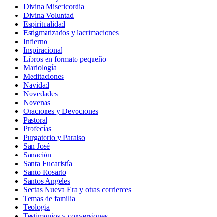
Divina Misericordia
Divina Voluntad
Espiritualidad
Estigmatizados y lacrimaciones
Infierno
Inspiracional
Libros en formato pequeño
Mariología
Meditaciones
Navidad
Novedades
Novenas
Oraciones y Devociones
Pastoral
Profecías
Purgatorio y Paraiso
San José
Sanación
Santa Eucaristía
Santo Rosario
Santos Angeles
Sectas Nueva Era y otras corrientes
Temas de familia
Teología
Testimonios y conversiones