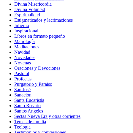
Divina Misericordia
Divina Voluntad
Espiritualidad
Estigmatizados y lacrimaciones
Infierno
Inspiracional
Libros en formato pequeño
Mariología
Meditaciones
Navidad
Novedades
Novenas
Oraciones y Devociones
Pastoral
Profecías
Purgatorio y Paraiso
San José
Sanación
Santa Eucaristía
Santo Rosario
Santos Angeles
Sectas Nueva Era y otras corrientes
Temas de familia
Teología
Testimonios y conversiones