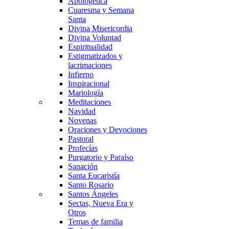
Apologética
Cuaresma y Semana
Santa
Divina Misericordia
Divina Voluntad
Espiritualidad
Estigmatizados y
lacrimaciones
Infierno
Inspiracional
Mariología
Meditaciones
Navidad
Novenas
Oraciones y Devociones
Pastoral
Profecías
Purgatorio y Paraíso
Sanación
Santa Eucaristía
Santo Rosario
Santos Ángeles
Sectas, Nueva Era y
Otros
Temas de familia