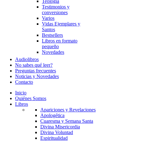
Teología
Testimonios y
conversiones
Varios
Vidas Ejemplares y
Santos
Bestsellers
Libros en formato
pequeño
Novedades
Audiolibros
No sabes qué leer?
Preguntas frecuentes
Noticias y Novedades
Contacto
Inicio
Quiénes Somos
Libros
Apariciones y Revelaciones
Apologética
Cuaresma y Semana Santa
Divina Misericordia
Divina Voluntad
Espiritualidad