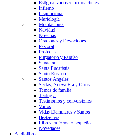
Estigmatizados y lacrimaciones
Infierno
Inspiracional
Mariología
Meditaciones
Navidad
Novenas
Oraciones y Devociones
Pastoral
Profecías
Purgatorio y Paraíso
Sanación
Santa Eucaristía
Santo Rosario
Santos Ángeles
Sectas, Nueva Era y Otros
Temas de familia
Teología
Testimonios y conversiones
Varios
Vidas Ejemplares y Santos
Bestsellers
Libros en formato pequeño
Novedades
Audiolibros