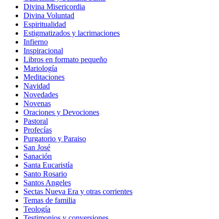
Divina Misericordia
Divina Voluntad
Espiritualidad
Estigmatizados y lacrimaciones
Infierno
Inspiracional
Libros en formato pequeño
Mariología
Meditaciones
Navidad
Novedades
Novenas
Oraciones y Devociones
Pastoral
Profecías
Purgatorio y Paraiso
San José
Sanación
Santa Eucaristía
Santo Rosario
Santos Angeles
Sectas Nueva Era y otras corrientes
Temas de familia
Teología
Testimonios y conversiones