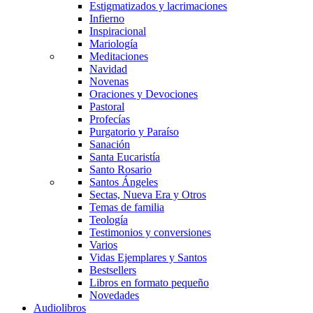
Estigmatizados y lacrimaciones
Infierno
Inspiracional
Mariología
Meditaciones
Navidad
Novenas
Oraciones y Devociones
Pastoral
Profecías
Purgatorio y Paraíso
Sanación
Santa Eucaristía
Santo Rosario
Santos Ángeles
Sectas, Nueva Era y Otros
Temas de familia
Teología
Testimonios y conversiones
Varios
Vidas Ejemplares y Santos
Bestsellers
Libros en formato pequeño
Novedades
Audiolibros