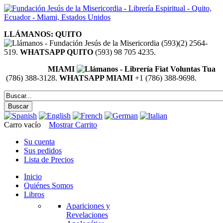
LLÁMANOS: QUITO
(593)(2) 2564-
519.
WHATSAPP QUITO
(593) 98 705 4235.
MIAMI
(786) 388-3128.
WHATSAPP MIAMI
+1 (786) 388-9698.
Carro vacío
Mostrar Carrito
Su cuenta
Sus pedidos
Lista de Precios
Inicio
Quiénes Somos
Libros
Apariciones y
Revelaciones