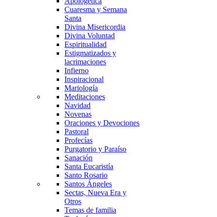
Apologética
Cuaresma y Semana
Santa
Divina Misericordia
Divina Voluntad
Espiritualidad
Estigmatizados y
lacrimaciones
Infierno
Inspiracional
Mariología
Meditaciones
Navidad
Novenas
Oraciones y Devociones
Pastoral
Profecías
Purgatorio y Paraíso
Sanación
Santa Eucaristía
Santo Rosario
Santos Ángeles
Sectas, Nueva Era y
Otros
Temas de familia