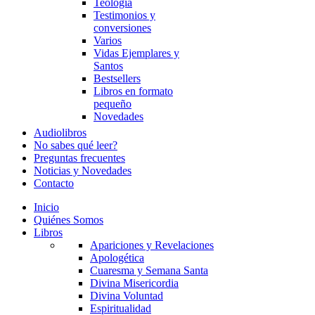
Teología
Testimonios y
conversiones
Varios
Vidas Ejemplares y
Santos
Bestsellers
Libros en formato
pequeño
Novedades
Audiolibros
No sabes qué leer?
Preguntas frecuentes
Noticias y Novedades
Contacto
Inicio
Quiénes Somos
Libros
Apariciones y Revelaciones
Apologética
Cuaresma y Semana Santa
Divina Misericordia
Divina Voluntad
Espiritualidad