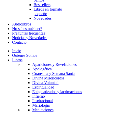
Santos
Bestsellers
Libros en formato
pequeño
Novedades
Audiolibros
No sabes qué leer?
Preguntas frecuentes
Noticias y Novedades
Contacto
Inicio
Quiénes Somos
Libros
Apariciones y Revelaciones
Apologética
Cuaresma y Semana Santa
Divina Misericordia
Divina Voluntad
Espiritualidad
Estigmatizados y lacrimaciones
Infierno
Inspiracional
Mariología
Meditaciones