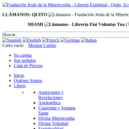
LLÁMANOS: QUITO
MIAMI
(
Carro vacío
Mostrar Carrito
Su cuenta
Sus pedidos
Lista de Precios
Inicio
Quiénes Somos
Libros
Apariciones y
Revelaciones
Apologética
Cuaresma y Semana
Santa
Divina Misericordia
Divina Voluntad
Espiritualidad