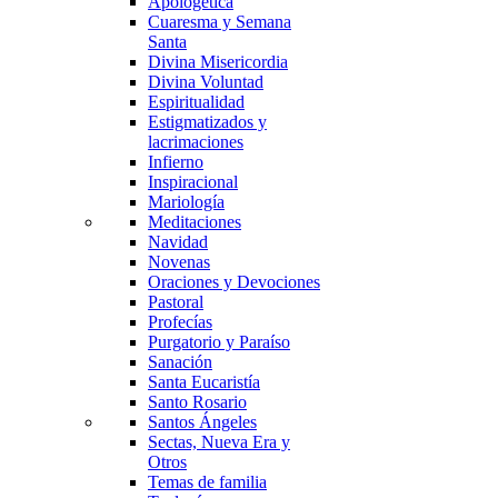
Apologética
Cuaresma y Semana
Santa
Divina Misericordia
Divina Voluntad
Espiritualidad
Estigmatizados y
lacrimaciones
Infierno
Inspiracional
Mariología
Meditaciones
Navidad
Novenas
Oraciones y Devociones
Pastoral
Profecías
Purgatorio y Paraíso
Sanación
Santa Eucaristía
Santo Rosario
Santos Ángeles
Sectas, Nueva Era y
Otros
Temas de familia