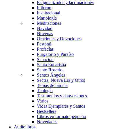
Estigmatizados y lacrimaciones
Infierno
Inspiracional
Mariología
Meditaciones
Navidad
Novenas
Oraciones y Devociones
Pastoral
Profecías
Purgatorio y Paraíso
Sanación
Santa Eucaristía
Santo Rosario
Santos Ángeles
Sectas, Nueva Era y Otros
Temas de familia
Teología
Testimonios y conversiones
Varios
Vidas Ejemplares y Santos
Bestsellers
Libros en formato pequeño
Novedades
Audiolibros