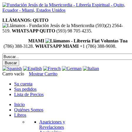
LLÁMANOS: QUITO
(593)(2) 2564-
519.
WHATSAPP QUITO
(593) 98 705 4235.
MIAMI
(786) 388-3128.
WHATSAPP MIAMI
+1 (786) 388-9698.
Carro vacío
Mostrar Carrito
Su cuenta
Sus pedidos
Lista de Precios
Inicio
Quiénes Somos
Libros
Apariciones y
Revelaciones