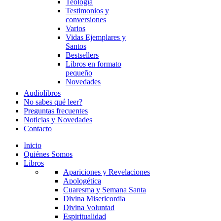
Teología
Testimonios y
conversiones
Varios
Vidas Ejemplares y
Santos
Bestsellers
Libros en formato
pequeño
Novedades
Audiolibros
No sabes qué leer?
Preguntas frecuentes
Noticias y Novedades
Contacto
Inicio
Quiénes Somos
Libros
Apariciones y Revelaciones
Apologética
Cuaresma y Semana Santa
Divina Misericordia
Divina Voluntad
Espiritualidad