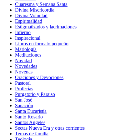
Cuaresma y Semana Santa
Divina Misericordia
Divina Voluntad
Espiritualidad
Estigmatizados y lacrimaciones
Infierno
Inspiracional
Libros en formato pequeño
Mariología
Meditaciones
Navidad
Novedades
Novenas
Oraciones y Devociones
Pastoral
Profecías
Purgatorio y Paraiso
San José
Sanación
Santa Eucaristía
Santo Rosario
Santos Angeles
Sectas Nueva Era y otras corrientes
Temas de familia
Teología