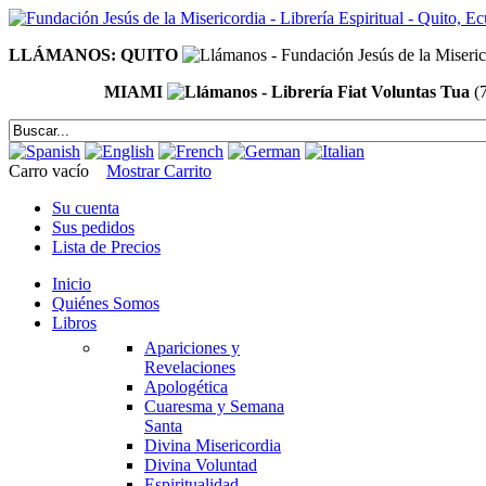
LLÁMANOS: QUITO
MIAMI
(
Carro vacío
Mostrar Carrito
Su cuenta
Sus pedidos
Lista de Precios
Inicio
Quiénes Somos
Libros
Apariciones y
Revelaciones
Apologética
Cuaresma y Semana
Santa
Divina Misericordia
Divina Voluntad
Espiritualidad