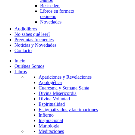
Santos
Bestsellers
Libros en formato
pequeño
Novedades
Audiolibros
No sabes qué leer?
Preguntas frecuentes
Noticias y Novedades
Contacto
Inicio
Quiénes Somos
Libros
Apariciones y Revelaciones
Apologética
Cuaresma y Semana Santa
Divina Misericordia
Divina Voluntad
Espiritualidad
Estigmatizados y lacrimaciones
Infierno
Inspiracional
Mariología
Meditaciones