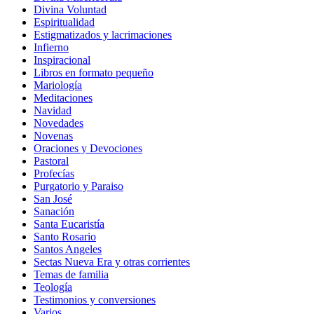
Divina Voluntad
Espiritualidad
Estigmatizados y lacrimaciones
Infierno
Inspiracional
Libros en formato pequeño
Mariología
Meditaciones
Navidad
Novedades
Novenas
Oraciones y Devociones
Pastoral
Profecías
Purgatorio y Paraiso
San José
Sanación
Santa Eucaristía
Santo Rosario
Santos Angeles
Sectas Nueva Era y otras corrientes
Temas de familia
Teología
Testimonios y conversiones
Varios