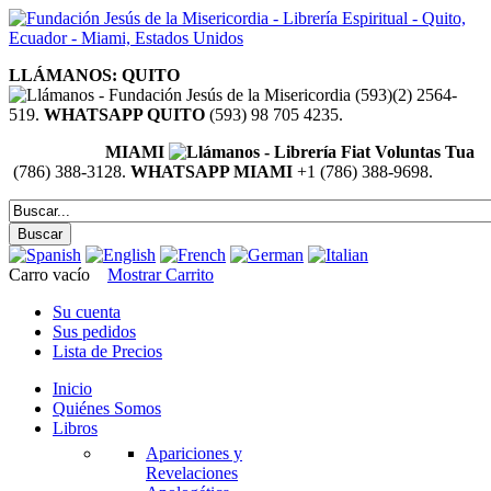
LLÁMANOS: QUITO
(593)(2) 2564-
519.
WHATSAPP QUITO
(593) 98 705 4235.
MIAMI
(786) 388-3128.
WHATSAPP MIAMI
+1 (786) 388-9698.
Carro vacío
Mostrar Carrito
Su cuenta
Sus pedidos
Lista de Precios
Inicio
Quiénes Somos
Libros
Apariciones y
Revelaciones