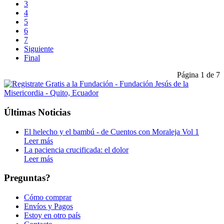
3
4
5
6
7
Siguiente
Final
Página 1 de 7
Últimas Noticias
El helecho y el bambú - de Cuentos con Moraleja Vol 1
Leer más
La paciencia crucificada: el dolor
Leer más
Preguntas?
Cómo comprar
Envíos y Pagos
Estoy en otro país