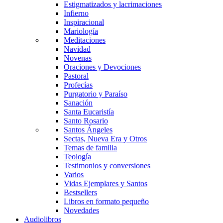
Estigmatizados y lacrimaciones
Infierno
Inspiracional
Mariología
Meditaciones
Navidad
Novenas
Oraciones y Devociones
Pastoral
Profecías
Purgatorio y Paraíso
Sanación
Santa Eucaristía
Santo Rosario
Santos Ángeles
Sectas, Nueva Era y Otros
Temas de familia
Teología
Testimonios y conversiones
Varios
Vidas Ejemplares y Santos
Bestsellers
Libros en formato pequeño
Novedades
Audiolibros