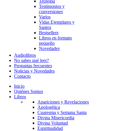
Teología
Testimonios y
conversiones
Varios
Vidas Ejemplares y
Santos
Bestsellers
Libros en formato
pequeño
Novedades
Audiolibros
No sabes qué leer?
Preguntas frecuentes
Noticias y Novedades
Contacto
Inicio
Quiénes Somos
Libros
Apariciones y Revelaciones
Apologética
Cuaresma y Semana Santa
Divina Misericordia
Divina Voluntad
Espiritualidad