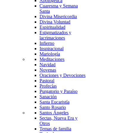
Apologética
Cuaresma y Semana
Santa
Divina Misericordia
Divina Voluntad
Espiritualidad
Estigmatizados y
lacrimaciones
Infierno
Inspiracional
Mariología
Meditaciones
Navidad
Novenas
Oraciones y Devociones
Pastoral
Profecías
Purgatorio y Paraíso
Sanación
Santa Eucaristía
Santo Rosario
Santos Ángeles
Sectas, Nueva Era y
Otros
Temas de familia