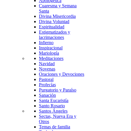
Apologética
Cuaresma y Semana
Santa
Divina Misericordia
Divina Voluntad
Espiritualidad
Estigmatizados y
lacrimaciones
Infierno
Inspiracional
Mariología
Meditaciones
Navidad
Novenas
Oraciones y Devociones
Pastoral
Profecías
Purgatorio y Paraíso
Sanación
Santa Eucaristía
Santo Rosario
Santos Ángeles
Sectas, Nueva Era y
Otros
Temas de familia