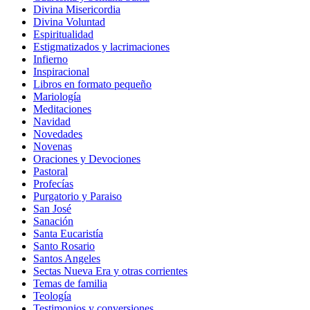
Divina Misericordia
Divina Voluntad
Espiritualidad
Estigmatizados y lacrimaciones
Infierno
Inspiracional
Libros en formato pequeño
Mariología
Meditaciones
Navidad
Novedades
Novenas
Oraciones y Devociones
Pastoral
Profecías
Purgatorio y Paraiso
San José
Sanación
Santa Eucaristía
Santo Rosario
Santos Angeles
Sectas Nueva Era y otras corrientes
Temas de familia
Teología
Testimonios y conversiones