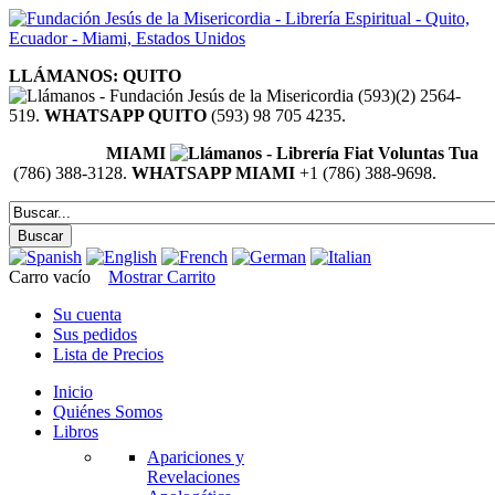
LLÁMANOS: QUITO
(593)(2) 2564-
519.
WHATSAPP QUITO
(593) 98 705 4235.
MIAMI
(786) 388-3128.
WHATSAPP MIAMI
+1 (786) 388-9698.
Carro vacío
Mostrar Carrito
Su cuenta
Sus pedidos
Lista de Precios
Inicio
Quiénes Somos
Libros
Apariciones y
Revelaciones