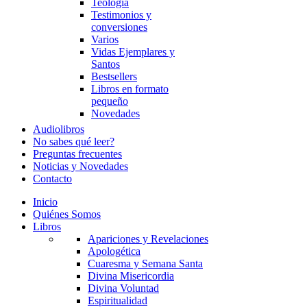
Teología
Testimonios y
conversiones
Varios
Vidas Ejemplares y
Santos
Bestsellers
Libros en formato
pequeño
Novedades
Audiolibros
No sabes qué leer?
Preguntas frecuentes
Noticias y Novedades
Contacto
Inicio
Quiénes Somos
Libros
Apariciones y Revelaciones
Apologética
Cuaresma y Semana Santa
Divina Misericordia
Divina Voluntad
Espiritualidad