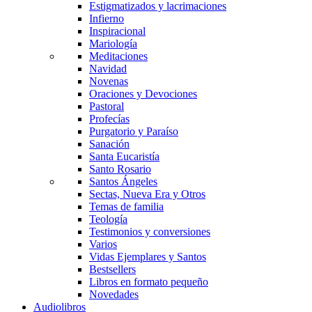
Estigmatizados y lacrimaciones
Infierno
Inspiracional
Mariología
Meditaciones
Navidad
Novenas
Oraciones y Devociones
Pastoral
Profecías
Purgatorio y Paraíso
Sanación
Santa Eucaristía
Santo Rosario
Santos Ángeles
Sectas, Nueva Era y Otros
Temas de familia
Teología
Testimonios y conversiones
Varios
Vidas Ejemplares y Santos
Bestsellers
Libros en formato pequeño
Novedades
Audiolibros