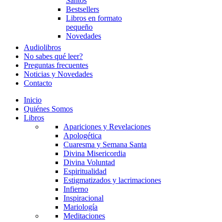
Santos
Bestsellers
Libros en formato
pequeño
Novedades
Audiolibros
No sabes qué leer?
Preguntas frecuentes
Noticias y Novedades
Contacto
Inicio
Quiénes Somos
Libros
Apariciones y Revelaciones
Apologética
Cuaresma y Semana Santa
Divina Misericordia
Divina Voluntad
Espiritualidad
Estigmatizados y lacrimaciones
Infierno
Inspiracional
Mariología
Meditaciones