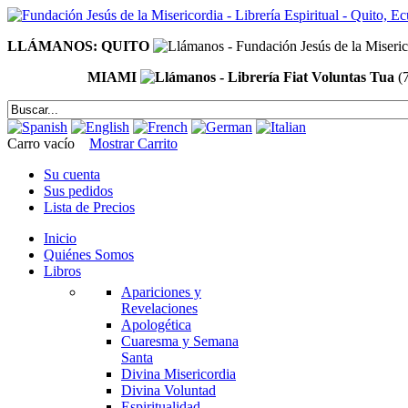
LLÁMANOS: QUITO
MIAMI
(
Carro vacío
Mostrar Carrito
Su cuenta
Sus pedidos
Lista de Precios
Inicio
Quiénes Somos
Libros
Apariciones y
Revelaciones
Apologética
Cuaresma y Semana
Santa
Divina Misericordia
Divina Voluntad
Espiritualidad