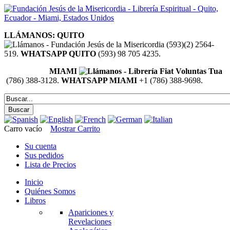
LLÁMANOS: QUITO
(593)(2) 2564-
519.
WHATSAPP QUITO
(593) 98 705 4235.
MIAMI
(786) 388-3128.
WHATSAPP MIAMI
+1 (786) 388-9698.
Carro vacío
Mostrar Carrito
Su cuenta
Sus pedidos
Lista de Precios
Inicio
Quiénes Somos
Libros
Apariciones y
Revelaciones