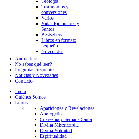
Teología
Testimonios y
conversiones
Varios
Vidas Ejemplares y
Santos
Bestsellers
Libros en formato
pequeño
Novedades
Audiolibros
No sabes qué leer?
Preguntas frecuentes
Noticias y Novedades
Contacto
Inicio
Quiénes Somos
Libros
Apariciones y Revelaciones
Apologética
Cuaresma y Semana Santa
Divina Misericordia
Divina Voluntad
Espiritualidad