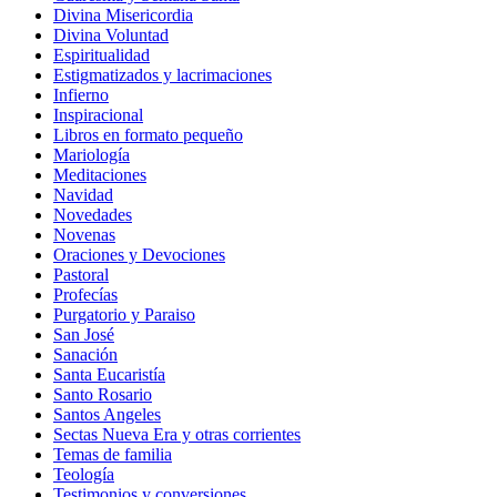
Divina Misericordia
Divina Voluntad
Espiritualidad
Estigmatizados y lacrimaciones
Infierno
Inspiracional
Libros en formato pequeño
Mariología
Meditaciones
Navidad
Novedades
Novenas
Oraciones y Devociones
Pastoral
Profecías
Purgatorio y Paraiso
San José
Sanación
Santa Eucaristía
Santo Rosario
Santos Angeles
Sectas Nueva Era y otras corrientes
Temas de familia
Teología
Testimonios y conversiones