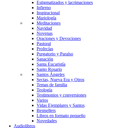
Estigmatizados y lacrimaciones
Infierno
Inspiracional
Mariología
Meditaciones
Navidad
Novenas
Oraciones y Devociones
Pastoral
Profecías
Purgatorio y Paraíso
Sanación
Santa Eucaristía
Santo Rosario
Santos Ángeles
Sectas, Nueva Era y Otros
Temas de familia
Teología
Testimonios y conversiones
Varios
Vidas Ejemplares y Santos
Bestsellers
Libros en formato pequeño
Novedades
Audiolibros