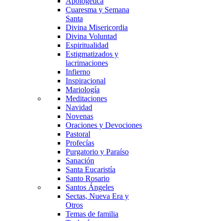
Apologética
Cuaresma y Semana
Santa
Divina Misericordia
Divina Voluntad
Espiritualidad
Estigmatizados y
lacrimaciones
Infierno
Inspiracional
Mariología
Meditaciones
Navidad
Novenas
Oraciones y Devociones
Pastoral
Profecías
Purgatorio y Paraíso
Sanación
Santa Eucaristía
Santo Rosario
Santos Ángeles
Sectas, Nueva Era y
Otros
Temas de familia