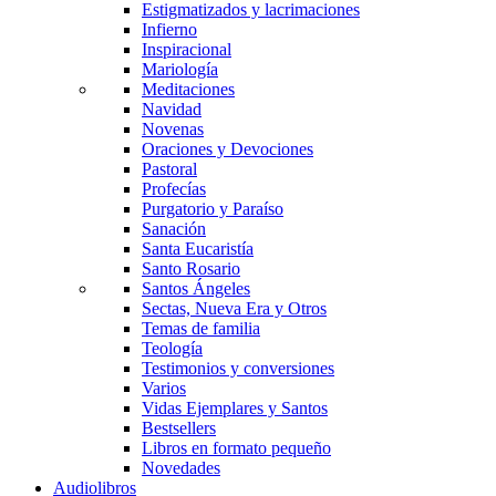
Estigmatizados y lacrimaciones
Infierno
Inspiracional
Mariología
Meditaciones
Navidad
Novenas
Oraciones y Devociones
Pastoral
Profecías
Purgatorio y Paraíso
Sanación
Santa Eucaristía
Santo Rosario
Santos Ángeles
Sectas, Nueva Era y Otros
Temas de familia
Teología
Testimonios y conversiones
Varios
Vidas Ejemplares y Santos
Bestsellers
Libros en formato pequeño
Novedades
Audiolibros