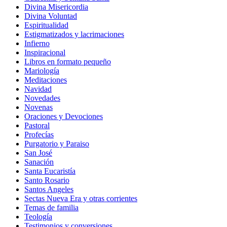
Divina Misericordia
Divina Voluntad
Espiritualidad
Estigmatizados y lacrimaciones
Infierno
Inspiracional
Libros en formato pequeño
Mariología
Meditaciones
Navidad
Novedades
Novenas
Oraciones y Devociones
Pastoral
Profecías
Purgatorio y Paraiso
San José
Sanación
Santa Eucaristía
Santo Rosario
Santos Angeles
Sectas Nueva Era y otras corrientes
Temas de familia
Teología
Testimonios y conversiones