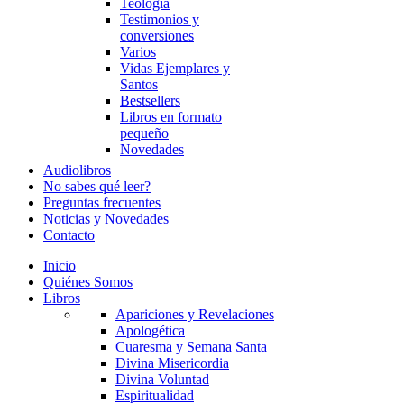
Teología
Testimonios y
conversiones
Varios
Vidas Ejemplares y
Santos
Bestsellers
Libros en formato
pequeño
Novedades
Audiolibros
No sabes qué leer?
Preguntas frecuentes
Noticias y Novedades
Contacto
Inicio
Quiénes Somos
Libros
Apariciones y Revelaciones
Apologética
Cuaresma y Semana Santa
Divina Misericordia
Divina Voluntad
Espiritualidad