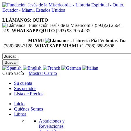
LLÁMANOS: QUITO
(593)(2) 2564-
519.
WHATSAPP QUITO
(593) 98 705 4235.
MIAMI
(786) 388-3128.
WHATSAPP MIAMI
+1 (786) 388-9698.
Carro vacío
Mostrar Carrito
Su cuenta
Sus pedidos
Lista de Precios
Inicio
Quiénes Somos
Libros
Apariciones y
Revelaciones