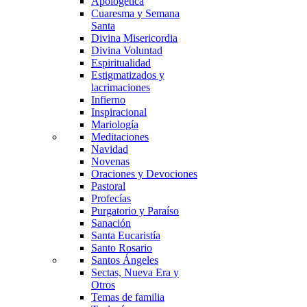
Apologética
Cuaresma y Semana
Santa
Divina Misericordia
Divina Voluntad
Espiritualidad
Estigmatizados y
lacrimaciones
Infierno
Inspiracional
Mariología
Meditaciones
Navidad
Novenas
Oraciones y Devociones
Pastoral
Profecías
Purgatorio y Paraíso
Sanación
Santa Eucaristía
Santo Rosario
Santos Ángeles
Sectas, Nueva Era y
Otros
Temas de familia