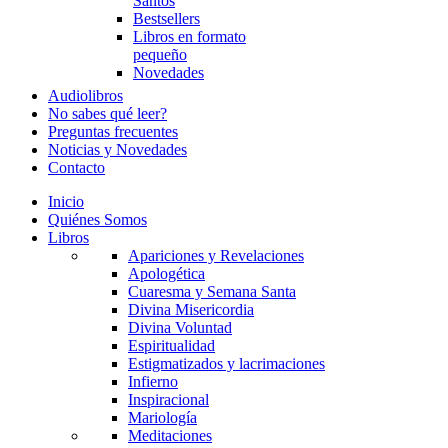
Santos
Bestsellers
Libros en formato
pequeño
Novedades
Audiolibros
No sabes qué leer?
Preguntas frecuentes
Noticias y Novedades
Contacto
Inicio
Quiénes Somos
Libros
Apariciones y Revelaciones
Apologética
Cuaresma y Semana Santa
Divina Misericordia
Divina Voluntad
Espiritualidad
Estigmatizados y lacrimaciones
Infierno
Inspiracional
Mariología
Meditaciones