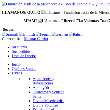
LLÁMANOS: QUITO
MIAMI
(
Carro vacío
Mostrar Carrito
Su cuenta
Sus pedidos
Lista de Precios
Inicio
Quiénes Somos
Libros
Apariciones y
Revelaciones
Apologética
Cuaresma y Semana
Santa
Divina Misericordia
Divina Voluntad
Espiritualidad