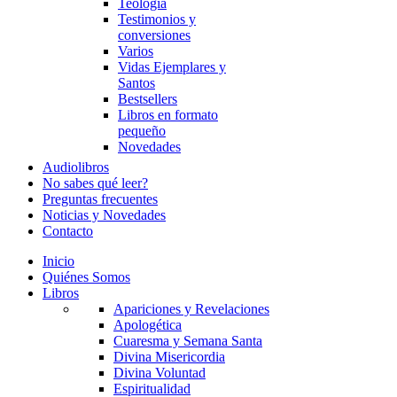
Teología
Testimonios y
conversiones
Varios
Vidas Ejemplares y
Santos
Bestsellers
Libros en formato
pequeño
Novedades
Audiolibros
No sabes qué leer?
Preguntas frecuentes
Noticias y Novedades
Contacto
Inicio
Quiénes Somos
Libros
Apariciones y Revelaciones
Apologética
Cuaresma y Semana Santa
Divina Misericordia
Divina Voluntad
Espiritualidad