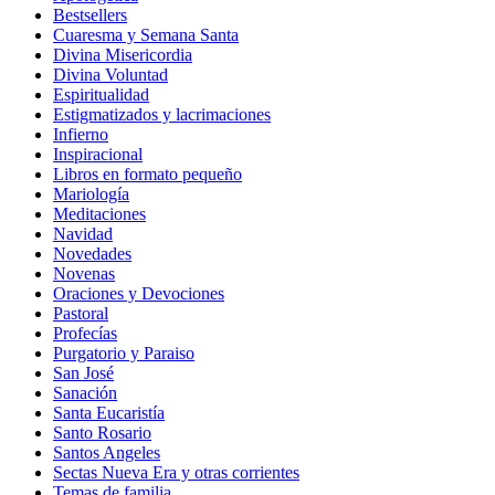
Bestsellers
Cuaresma y Semana Santa
Divina Misericordia
Divina Voluntad
Espiritualidad
Estigmatizados y lacrimaciones
Infierno
Inspiracional
Libros en formato pequeño
Mariología
Meditaciones
Navidad
Novedades
Novenas
Oraciones y Devociones
Pastoral
Profecías
Purgatorio y Paraiso
San José
Sanación
Santa Eucaristía
Santo Rosario
Santos Angeles
Sectas Nueva Era y otras corrientes
Temas de familia