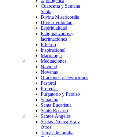
Apologética
Cuaresma y Semana
Santa
Divina Misericordia
Divina Voluntad
Espiritualidad
Estigmatizados y
lacrimaciones
Infierno
Inspiracional
Mariología
Meditaciones
Navidad
Novenas
Oraciones y Devociones
Pastoral
Profecías
Purgatorio y Paraíso
Sanación
Santa Eucaristía
Santo Rosario
Santos Ángeles
Sectas, Nueva Era y
Otros
Temas de familia