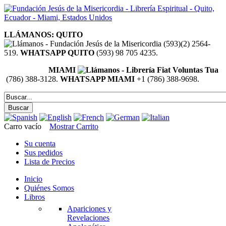
LLÁMANOS: QUITO
(593)(2) 2564-
519.
WHATSAPP QUITO
(593) 98 705 4235.
MIAMI
(786) 388-3128.
WHATSAPP MIAMI
+1 (786) 388-9698.
Carro vacío
Mostrar Carrito
Su cuenta
Sus pedidos
Lista de Precios
Inicio
Quiénes Somos
Libros
Apariciones y
Revelaciones