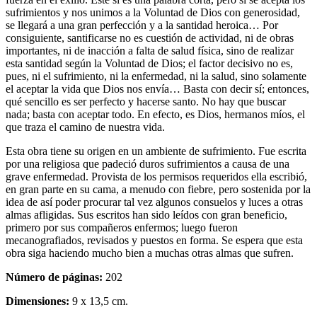
sufrimientos y nos unimos a la Voluntad de Dios con generosidad,
se llegará a una gran perfección y a la santidad heroica… Por
consiguiente, santificarse no es cuestión de actividad, ni de obras
importantes, ni de inacción a falta de salud física, sino de realizar
esta santidad según la Voluntad de Dios; el factor decisivo no es,
pues, ni el sufrimiento, ni la enfermedad, ni la salud, sino solamente
el aceptar la vida que Dios nos envía… Basta con decir sí; entonces,
qué sencillo es ser perfecto y hacerse santo. No hay que buscar
nada; basta con aceptar todo. En efecto, es Dios, hermanos míos, el
que traza el camino de nuestra vida.
Esta obra tiene su origen en un ambiente de sufrimiento. Fue escrita
por una religiosa que padeció duros sufrimientos a causa de una
grave enfermedad. Provista de los permisos requeridos ella escribió,
en gran parte en su cama, a menudo con fiebre, pero sostenida por la
idea de así poder procurar tal vez algunos consuelos y luces a otras
almas afligidas. Sus escritos han sido leídos con gran beneficio,
primero por sus compañeros enfermos; luego fueron
mecanografiados, revisados y puestos en forma. Se espera que esta
obra siga haciendo mucho bien a muchas otras almas que sufren.
Número de páginas:
202
Dimensiones:
9 x 13,5 cm.