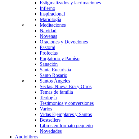
Estigmatizados y lacrimaciones
Infierno
Inspiracional
Mariología
Meditaciones
Navidad
Novenas
Oraciones y Devociones
Pastoral
Profecías
Purgatorio y Paraíso
Sanación
Santa Eucaristía
Santo Rosario
Santos Ángeles
Sectas, Nueva Era y Otros
Temas de familia
Teología
Testimonios y conversiones
Varios
Vidas Ejemplares y Santos
Bestsellers
Libros en formato pequeño
Novedades
Audiolibros