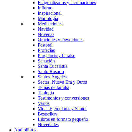
Estigmatizados y lacrimaciones
Infierno
Inspiracional
Mariología
Meditaciones
Navidad
Novenas
Oraciones y Devociones
Pastoral
Profecías
Purgatorio y Paraíso
Sanación
Santa Eucaristía
Santo Rosario
Santos Ángeles
Sectas, Nueva Era y Otros
Temas de familia
Teología
Testimonios y conversiones
Varios
Vidas Ejemplares y Santos
Bestsellers
Libros en formato pequeño
Novedades
Audiolibros