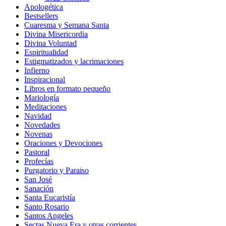
Apologética
Bestsellers
Cuaresma y Semana Santa
Divina Misericordia
Divina Voluntad
Espiritualidad
Estigmatizados y lacrimaciones
Infierno
Inspiracional
Libros en formato pequeño
Mariología
Meditaciones
Navidad
Novedades
Novenas
Oraciones y Devociones
Pastoral
Profecías
Purgatorio y Paraiso
San José
Sanación
Santa Eucaristía
Santo Rosario
Santos Angeles
Sectas Nueva Era y otras corrientes