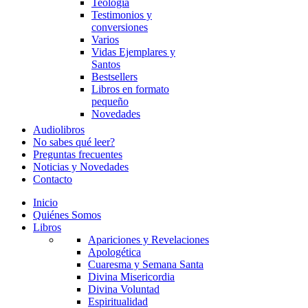
Teología
Testimonios y
conversiones
Varios
Vidas Ejemplares y
Santos
Bestsellers
Libros en formato
pequeño
Novedades
Audiolibros
No sabes qué leer?
Preguntas frecuentes
Noticias y Novedades
Contacto
Inicio
Quiénes Somos
Libros
Apariciones y Revelaciones
Apologética
Cuaresma y Semana Santa
Divina Misericordia
Divina Voluntad
Espiritualidad