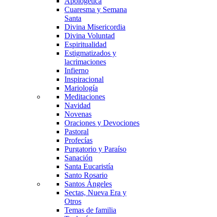
Apologética
Cuaresma y Semana
Santa
Divina Misericordia
Divina Voluntad
Espiritualidad
Estigmatizados y
lacrimaciones
Infierno
Inspiracional
Mariología
Meditaciones
Navidad
Novenas
Oraciones y Devociones
Pastoral
Profecías
Purgatorio y Paraíso
Sanación
Santa Eucaristía
Santo Rosario
Santos Ángeles
Sectas, Nueva Era y
Otros
Temas de familia