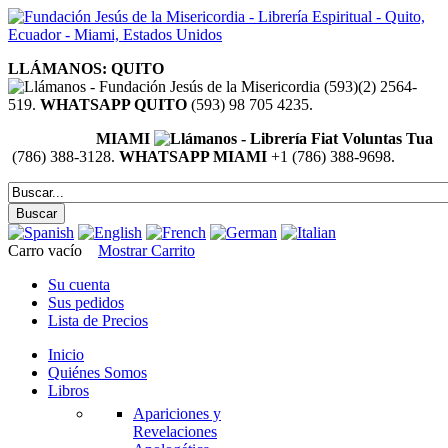
LLÁMANOS: QUITO
(593)(2) 2564-
519.
WHATSAPP QUITO
(593) 98 705 4235.
MIAMI
(786) 388-3128.
WHATSAPP MIAMI
+1 (786) 388-9698.
Carro vacío
Mostrar Carrito
Su cuenta
Sus pedidos
Lista de Precios
Inicio
Quiénes Somos
Libros
Apariciones y
Revelaciones