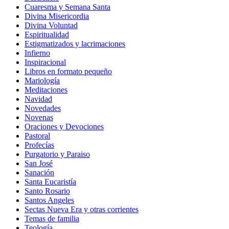
Cuaresma y Semana Santa
Divina Misericordia
Divina Voluntad
Espiritualidad
Estigmatizados y lacrimaciones
Infierno
Inspiracional
Libros en formato pequeño
Mariología
Meditaciones
Navidad
Novedades
Novenas
Oraciones y Devociones
Pastoral
Profecías
Purgatorio y Paraiso
San José
Sanación
Santa Eucaristía
Santo Rosario
Santos Angeles
Sectas Nueva Era y otras corrientes
Temas de familia
Teología