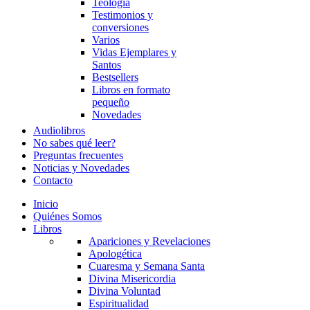
Teología
Testimonios y
conversiones
Varios
Vidas Ejemplares y
Santos
Bestsellers
Libros en formato
pequeño
Novedades
Audiolibros
No sabes qué leer?
Preguntas frecuentes
Noticias y Novedades
Contacto
Inicio
Quiénes Somos
Libros
Apariciones y Revelaciones
Apologética
Cuaresma y Semana Santa
Divina Misericordia
Divina Voluntad
Espiritualidad