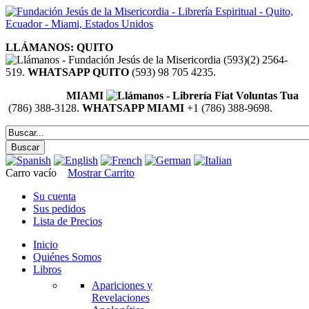
LLÁMANOS: QUITO
(593)(2) 2564-
519.
WHATSAPP QUITO
(593) 98 705 4235.
MIAMI
(786) 388-3128.
WHATSAPP MIAMI
+1 (786) 388-9698.
Carro vacío
Mostrar Carrito
Su cuenta
Sus pedidos
Lista de Precios
Inicio
Quiénes Somos
Libros
Apariciones y
Revelaciones