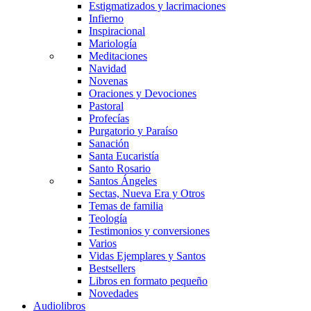
Estigmatizados y lacrimaciones
Infierno
Inspiracional
Mariología
Meditaciones
Navidad
Novenas
Oraciones y Devociones
Pastoral
Profecías
Purgatorio y Paraíso
Sanación
Santa Eucaristía
Santo Rosario
Santos Ángeles
Sectas, Nueva Era y Otros
Temas de familia
Teología
Testimonios y conversiones
Varios
Vidas Ejemplares y Santos
Bestsellers
Libros en formato pequeño
Novedades
Audiolibros