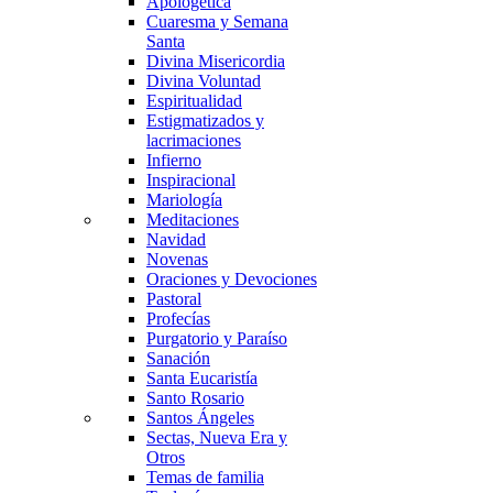
Apologética
Cuaresma y Semana
Santa
Divina Misericordia
Divina Voluntad
Espiritualidad
Estigmatizados y
lacrimaciones
Infierno
Inspiracional
Mariología
Meditaciones
Navidad
Novenas
Oraciones y Devociones
Pastoral
Profecías
Purgatorio y Paraíso
Sanación
Santa Eucaristía
Santo Rosario
Santos Ángeles
Sectas, Nueva Era y
Otros
Temas de familia