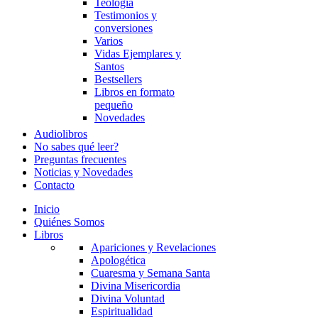
Teología
Testimonios y
conversiones
Varios
Vidas Ejemplares y
Santos
Bestsellers
Libros en formato
pequeño
Novedades
Audiolibros
No sabes qué leer?
Preguntas frecuentes
Noticias y Novedades
Contacto
Inicio
Quiénes Somos
Libros
Apariciones y Revelaciones
Apologética
Cuaresma y Semana Santa
Divina Misericordia
Divina Voluntad
Espiritualidad