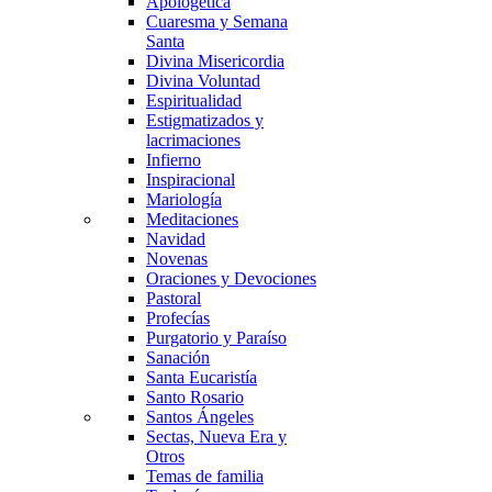
Apologética
Cuaresma y Semana
Santa
Divina Misericordia
Divina Voluntad
Espiritualidad
Estigmatizados y
lacrimaciones
Infierno
Inspiracional
Mariología
Meditaciones
Navidad
Novenas
Oraciones y Devociones
Pastoral
Profecías
Purgatorio y Paraíso
Sanación
Santa Eucaristía
Santo Rosario
Santos Ángeles
Sectas, Nueva Era y
Otros
Temas de familia