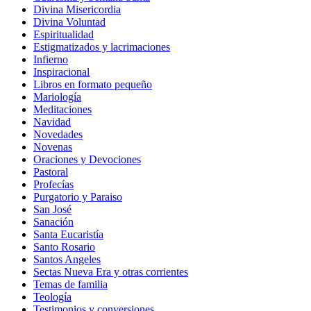
Divina Misericordia
Divina Voluntad
Espiritualidad
Estigmatizados y lacrimaciones
Infierno
Inspiracional
Libros en formato pequeño
Mariología
Meditaciones
Navidad
Novedades
Novenas
Oraciones y Devociones
Pastoral
Profecías
Purgatorio y Paraiso
San José
Sanación
Santa Eucaristía
Santo Rosario
Santos Angeles
Sectas Nueva Era y otras corrientes
Temas de familia
Teología
Testimonios y conversiones