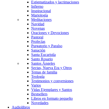
Estigmatizados y lacrimaciones
Infierno
Inspiracional
Mariología
Meditaciones
Navidad
Novenas
Oraciones y Devociones
Pastoral
Profecías
Purgatorio y Paraíso
Sanación
Santa Eucaristía
Santo Rosario
Santos Ángeles
Sectas, Nueva Era y Otros
Temas de familia
Teología
Testimonios y conversiones
Varios
Vidas Ejemplares y Santos
Bestsellers
Libros en formato pequeño
Novedades
Audiolibros