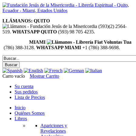
LLÁMANOS: QUITO
(593)(2) 2564-
519.
WHATSAPP QUITO
(593) 98 705 4235.
MIAMI
(786) 388-3128.
WHATSAPP MIAMI
+1 (786) 388-9698.
Carro vacío
Mostrar Carrito
Su cuenta
Sus pedidos
Lista de Precios
Inicio
Quiénes Somos
Libros
Apariciones y
Revelaciones