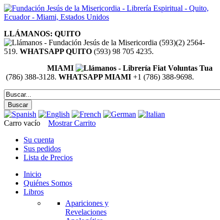
LLÁMANOS: QUITO
(593)(2) 2564-
519.
WHATSAPP QUITO
(593) 98 705 4235.
MIAMI
(786) 388-3128.
WHATSAPP MIAMI
+1 (786) 388-9698.
Carro vacío
Mostrar Carrito
Su cuenta
Sus pedidos
Lista de Precios
Inicio
Quiénes Somos
Libros
Apariciones y
Revelaciones