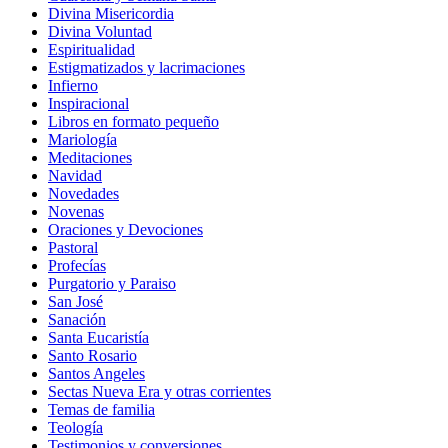
Divina Misericordia
Divina Voluntad
Espiritualidad
Estigmatizados y lacrimaciones
Infierno
Inspiracional
Libros en formato pequeño
Mariología
Meditaciones
Navidad
Novedades
Novenas
Oraciones y Devociones
Pastoral
Profecías
Purgatorio y Paraiso
San José
Sanación
Santa Eucaristía
Santo Rosario
Santos Angeles
Sectas Nueva Era y otras corrientes
Temas de familia
Teología
Testimonios y conversiones