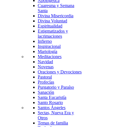
Apologética
Cuaresma y Semana
Santa
Divina Misericordia
Divina Voluntad
Espiritualidad
Estigmatizados y
lacrimaciones
Infierno
Inspiracional
Mariología
Meditaciones
Navidad
Novenas
Oraciones y Devociones
Pastoral
Profecías
Purgatorio y Paraíso
Sanación
Santa Eucaristía
Santo Rosario
Santos Ángeles
Sectas, Nueva Era y
Otros
Temas de familia