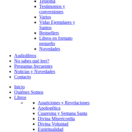
Teología
Testimonios y
conversiones
Varios
Vidas Ejemplares y
Santos
Bestsellers
Libros en formato
pequeño
Novedades
Audiolibros
No sabes qué leer?
Preguntas frecuentes
Noticias y Novedades
Contacto
Inicio
Quiénes Somos
Libros
Apariciones y Revelaciones
Apologética
Cuaresma y Semana Santa
Divina Misericordia
Divina Voluntad
Espiritualidad