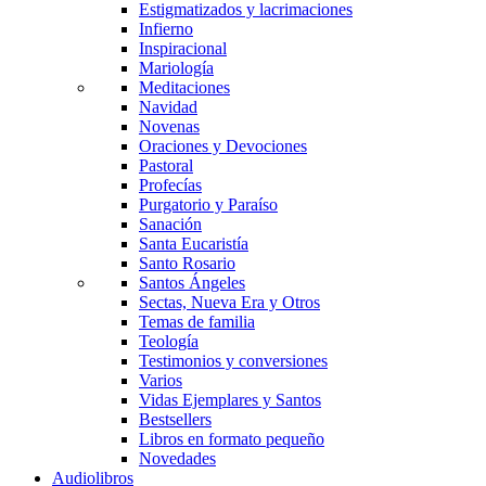
Estigmatizados y lacrimaciones
Infierno
Inspiracional
Mariología
Meditaciones
Navidad
Novenas
Oraciones y Devociones
Pastoral
Profecías
Purgatorio y Paraíso
Sanación
Santa Eucaristía
Santo Rosario
Santos Ángeles
Sectas, Nueva Era y Otros
Temas de familia
Teología
Testimonios y conversiones
Varios
Vidas Ejemplares y Santos
Bestsellers
Libros en formato pequeño
Novedades
Audiolibros