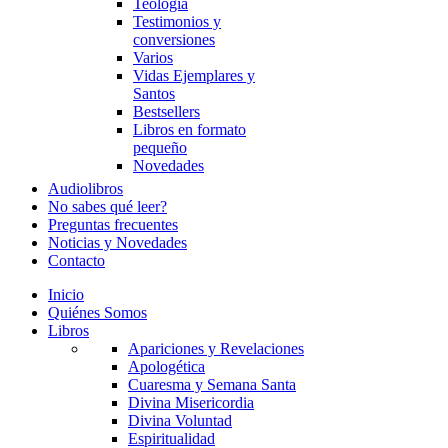
Teología
Testimonios y
conversiones
Varios
Vidas Ejemplares y
Santos
Bestsellers
Libros en formato
pequeño
Novedades
Audiolibros
No sabes qué leer?
Preguntas frecuentes
Noticias y Novedades
Contacto
Inicio
Quiénes Somos
Libros
Apariciones y Revelaciones
Apologética
Cuaresma y Semana Santa
Divina Misericordia
Divina Voluntad
Espiritualidad