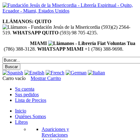
LLÁMANOS: QUITO
(593)(2) 2564-
519.
WHATSAPP QUITO
(593) 98 705 4235.
MIAMI
(786) 388-3128.
WHATSAPP MIAMI
+1 (786) 388-9698.
Carro vacío
Mostrar Carrito
Su cuenta
Sus pedidos
Lista de Precios
Inicio
Quiénes Somos
Libros
Apariciones y
Revelaciones