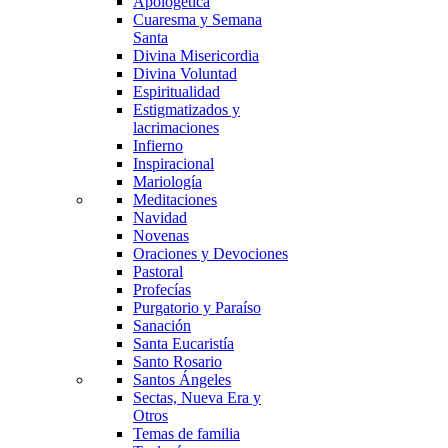
Apologética
Cuaresma y Semana
Santa
Divina Misericordia
Divina Voluntad
Espiritualidad
Estigmatizados y
lacrimaciones
Infierno
Inspiracional
Mariología
Meditaciones
Navidad
Novenas
Oraciones y Devociones
Pastoral
Profecías
Purgatorio y Paraíso
Sanación
Santa Eucaristía
Santo Rosario
Santos Ángeles
Sectas, Nueva Era y
Otros
Temas de familia