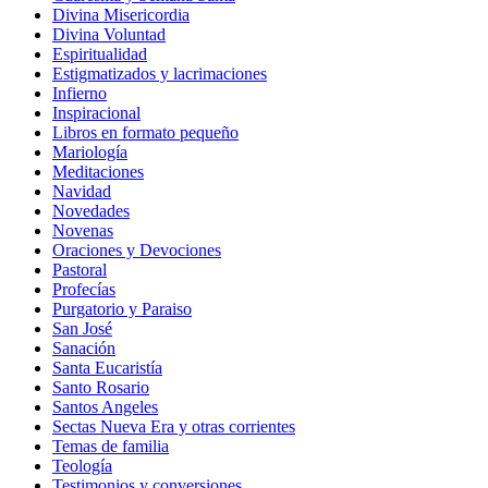
Divina Misericordia
Divina Voluntad
Espiritualidad
Estigmatizados y lacrimaciones
Infierno
Inspiracional
Libros en formato pequeño
Mariología
Meditaciones
Navidad
Novedades
Novenas
Oraciones y Devociones
Pastoral
Profecías
Purgatorio y Paraiso
San José
Sanación
Santa Eucaristía
Santo Rosario
Santos Angeles
Sectas Nueva Era y otras corrientes
Temas de familia
Teología
Testimonios y conversiones