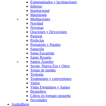
Estigmatizados y lacrimaciones
Infierno
Inspiracional
Mariología
Meditaciones
Navidad
Novenas
Oraciones y Devociones
Pastoral
Profecías
Purgatorio y Paraíso
Sanación
Santa Eucaristía
Santo Rosario
Santos Ángeles
Sectas, Nueva Era y Otros
Temas de familia
Teología
Testimonios y conversiones
Varios
Vidas Ejemplares y Santos
Bestsellers
Libros en formato pequeño
Novedades
Audiolibros