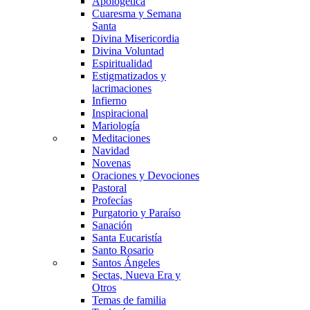
Apologética
Cuaresma y Semana
Santa
Divina Misericordia
Divina Voluntad
Espiritualidad
Estigmatizados y
lacrimaciones
Infierno
Inspiracional
Mariología
Meditaciones
Navidad
Novenas
Oraciones y Devociones
Pastoral
Profecías
Purgatorio y Paraíso
Sanación
Santa Eucaristía
Santo Rosario
Santos Ángeles
Sectas, Nueva Era y
Otros
Temas de familia