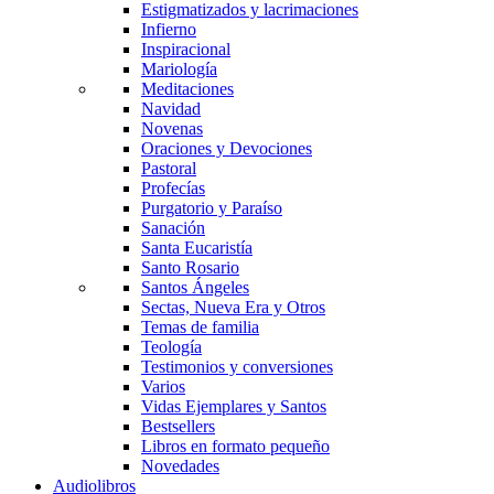
Estigmatizados y lacrimaciones
Infierno
Inspiracional
Mariología
Meditaciones
Navidad
Novenas
Oraciones y Devociones
Pastoral
Profecías
Purgatorio y Paraíso
Sanación
Santa Eucaristía
Santo Rosario
Santos Ángeles
Sectas, Nueva Era y Otros
Temas de familia
Teología
Testimonios y conversiones
Varios
Vidas Ejemplares y Santos
Bestsellers
Libros en formato pequeño
Novedades
Audiolibros