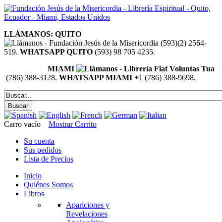
LLÁMANOS: QUITO
(593)(2) 2564-
519.
WHATSAPP QUITO
(593) 98 705 4235.
MIAMI
(786) 388-3128.
WHATSAPP MIAMI
+1 (786) 388-9698.
Carro vacío
Mostrar Carrito
Su cuenta
Sus pedidos
Lista de Precios
Inicio
Quiénes Somos
Libros
Apariciones y
Revelaciones