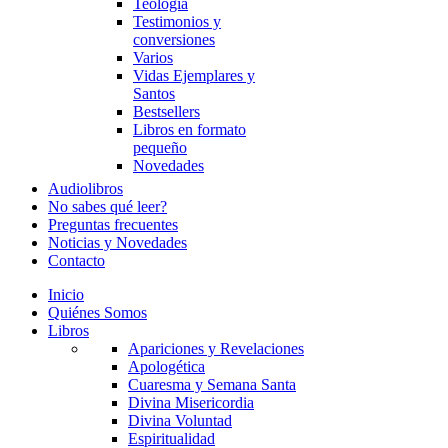
Teología
Testimonios y
conversiones
Varios
Vidas Ejemplares y
Santos
Bestsellers
Libros en formato
pequeño
Novedades
Audiolibros
No sabes qué leer?
Preguntas frecuentes
Noticias y Novedades
Contacto
Inicio
Quiénes Somos
Libros
Apariciones y Revelaciones
Apologética
Cuaresma y Semana Santa
Divina Misericordia
Divina Voluntad
Espiritualidad