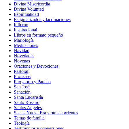
Divina Misericordia
Divina Voluntad
Espiritualidad
Estigmatizados y lacrimaciones
Infierno
Inspiracional
Libros en formato pequeño
Mariología
Meditaciones
Navidad
Novedades
Novenas
Oraciones y Devociones
Pastoral
Profecías
Purgatorio y Paraiso
San José
Sanación
Santa Eucaristía
Santo Rosario
Santos Angeles
Sectas Nueva Era y otras corrientes
Temas de familia
Teología
Testimonios y conversiones