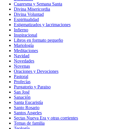
Cuaresma y Semana Santa
Divina Misericordia
Divina Voluntad
Espiritualidad
Estigmatizados y lacrimaciones
Infierno
Inspiracional
Libros en formato pequeño
Mariología
Meditaciones
Navidad
Novedades
Novenas
Oraciones y Devociones
Pastoral
Profecías
Purgatorio y Paraiso
San José
Sanación
Santa Eucaristía
Santo Rosario
Santos Angeles
Sectas Nueva Era y otras corrientes
Temas de familia
Teología