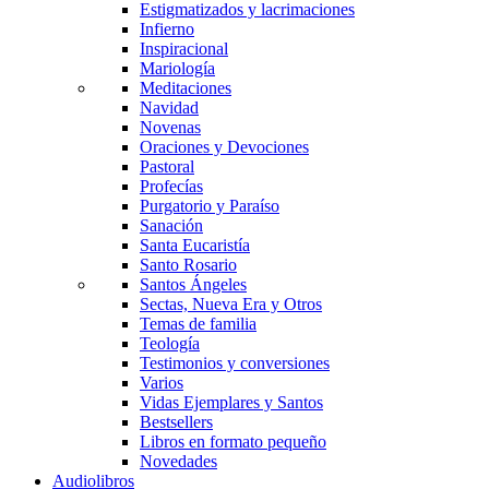
Estigmatizados y lacrimaciones
Infierno
Inspiracional
Mariología
Meditaciones
Navidad
Novenas
Oraciones y Devociones
Pastoral
Profecías
Purgatorio y Paraíso
Sanación
Santa Eucaristía
Santo Rosario
Santos Ángeles
Sectas, Nueva Era y Otros
Temas de familia
Teología
Testimonios y conversiones
Varios
Vidas Ejemplares y Santos
Bestsellers
Libros en formato pequeño
Novedades
Audiolibros