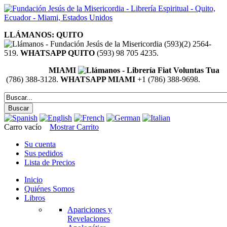
LLÁMANOS: QUITO
(593)(2) 2564-
519.
WHATSAPP QUITO
(593) 98 705 4235.
MIAMI
(786) 388-3128.
WHATSAPP MIAMI
+1 (786) 388-9698.
Carro vacío
Mostrar Carrito
Su cuenta
Sus pedidos
Lista de Precios
Inicio
Quiénes Somos
Libros
Apariciones y
Revelaciones