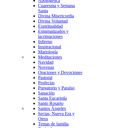
Apologética
Cuaresma y Semana
Santa
Divina Misericordia
Divina Voluntad
Espiritualidad
Estigmatizados y
lacrimaciones
Infierno
Inspiracional
Mariología
Meditaciones
Navidad
Novenas
Oraciones y Devociones
Pastoral
Profecías
Purgatorio y Paraíso
Sanación
Santa Eucaristía
Santo Rosario
Santos Ángeles
Sectas, Nueva Era y
Otros
Temas de familia