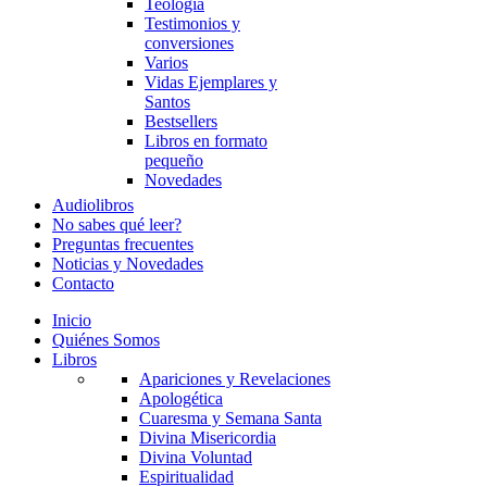
Teología
Testimonios y
conversiones
Varios
Vidas Ejemplares y
Santos
Bestsellers
Libros en formato
pequeño
Novedades
Audiolibros
No sabes qué leer?
Preguntas frecuentes
Noticias y Novedades
Contacto
Inicio
Quiénes Somos
Libros
Apariciones y Revelaciones
Apologética
Cuaresma y Semana Santa
Divina Misericordia
Divina Voluntad
Espiritualidad