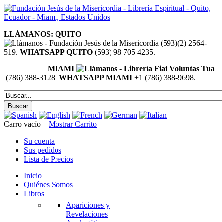
LLÁMANOS: QUITO
(593)(2) 2564-
519.
WHATSAPP QUITO
(593) 98 705 4235.
MIAMI
(786) 388-3128.
WHATSAPP MIAMI
+1 (786) 388-9698.
Carro vacío
Mostrar Carrito
Su cuenta
Sus pedidos
Lista de Precios
Inicio
Quiénes Somos
Libros
Apariciones y
Revelaciones