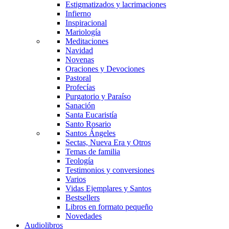
Estigmatizados y lacrimaciones
Infierno
Inspiracional
Mariología
Meditaciones
Navidad
Novenas
Oraciones y Devociones
Pastoral
Profecías
Purgatorio y Paraíso
Sanación
Santa Eucaristía
Santo Rosario
Santos Ángeles
Sectas, Nueva Era y Otros
Temas de familia
Teología
Testimonios y conversiones
Varios
Vidas Ejemplares y Santos
Bestsellers
Libros en formato pequeño
Novedades
Audiolibros