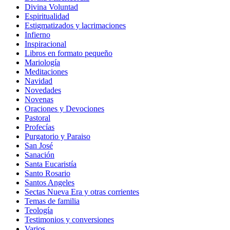
Divina Voluntad
Espiritualidad
Estigmatizados y lacrimaciones
Infierno
Inspiracional
Libros en formato pequeño
Mariología
Meditaciones
Navidad
Novedades
Novenas
Oraciones y Devociones
Pastoral
Profecías
Purgatorio y Paraiso
San José
Sanación
Santa Eucaristía
Santo Rosario
Santos Angeles
Sectas Nueva Era y otras corrientes
Temas de familia
Teología
Testimonios y conversiones
Varios