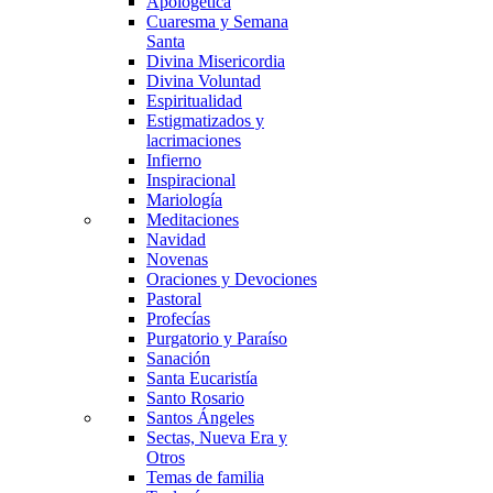
Apologética
Cuaresma y Semana
Santa
Divina Misericordia
Divina Voluntad
Espiritualidad
Estigmatizados y
lacrimaciones
Infierno
Inspiracional
Mariología
Meditaciones
Navidad
Novenas
Oraciones y Devociones
Pastoral
Profecías
Purgatorio y Paraíso
Sanación
Santa Eucaristía
Santo Rosario
Santos Ángeles
Sectas, Nueva Era y
Otros
Temas de familia