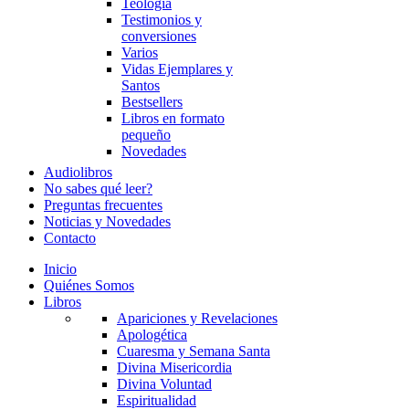
Teología
Testimonios y
conversiones
Varios
Vidas Ejemplares y
Santos
Bestsellers
Libros en formato
pequeño
Novedades
Audiolibros
No sabes qué leer?
Preguntas frecuentes
Noticias y Novedades
Contacto
Inicio
Quiénes Somos
Libros
Apariciones y Revelaciones
Apologética
Cuaresma y Semana Santa
Divina Misericordia
Divina Voluntad
Espiritualidad