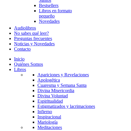
Santos
Bestsellers
Libros en formato
pequeño
Novedades
Audiolibros
No sabes qué leer?
Preguntas frecuentes
Noticias y Novedades
Contacto
Inicio
Quiénes Somos
Libros
Apariciones y Revelaciones
Apologética
Cuaresma y Semana Santa
Divina Misericordia
Divina Voluntad
Espiritualidad
Estigmatizados y lacrimaciones
Infierno
Inspiracional
Mariología
Meditaciones