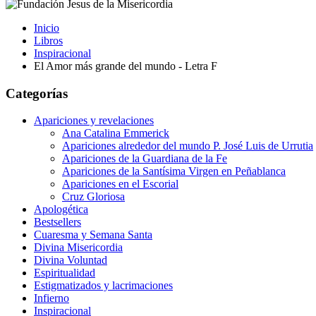
Inicio
Libros
Inspiracional
El Amor más grande del mundo - Letra F
Categorías
Apariciones y revelaciones
Ana Catalina Emmerick
Apariciones alrededor del mundo P. José Luis de Urrutia
Apariciones de la Guardiana de la Fe
Apariciones de la Santísima Virgen en Peñablanca
Apariciones en el Escorial
Cruz Gloriosa
Apologética
Bestsellers
Cuaresma y Semana Santa
Divina Misericordia
Divina Voluntad
Espiritualidad
Estigmatizados y lacrimaciones
Infierno
Inspiracional