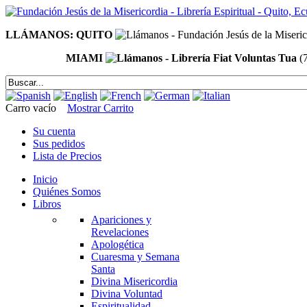
LLÁMANOS: QUITO
MIAMI
(
Carro vacío
Mostrar Carrito
Su cuenta
Sus pedidos
Lista de Precios
Inicio
Quiénes Somos
Libros
Apariciones y
Revelaciones
Apologética
Cuaresma y Semana
Santa
Divina Misericordia
Divina Voluntad
Espiritualidad